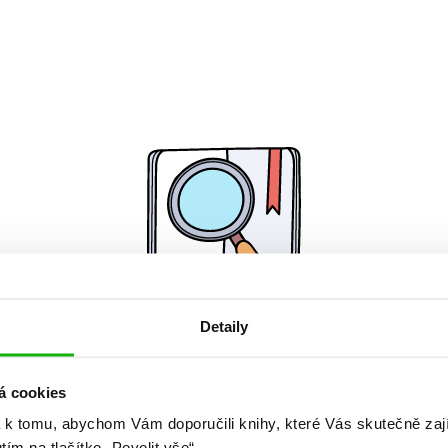
Detaily
Žádné knihy nenalezeny.
á cookies
 k tomu, abychom Vám doporučili knihy, které Vás skutečně zaj
utím na tlačítko „Povolit vše“.