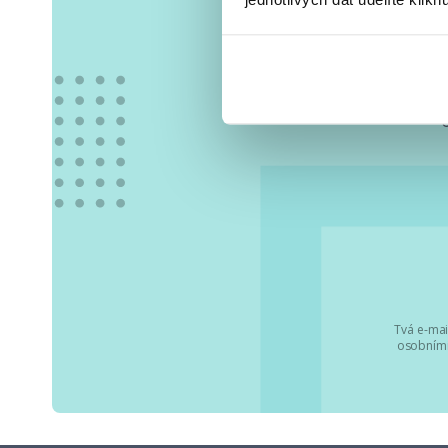
Vše
Tvá e-mai
osobními