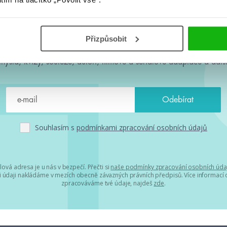
#HumbookNews
Přizpůsobit
 kolem #youngadult každý měsíc rovnou do mailu! Nové knihy, c
chystá, kvízy, soutěže, autoři, filmové a seriálové adaptace a další
Souhlasím s
podmínkami zpracování osobních údajů
lová adresa je u nás v bezpečí. Přečti si
naše podmínky zpracování osobních úda
 údaji nakládáme v mezích obecně závazných právních předpisů. Více informací o
zpracováváme tvé údaje, najdeš
zde
.