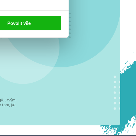
Povolit vše
o se
.
jů
. S tvými
 tom, jak