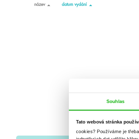
název
datum vydání
Souhlas
Tato webová stránka použív
cookies?
Používáme je třeba
jednotlivých dat udělíte klikn