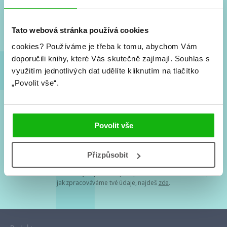
Nové knihy, co se chystá, kvízy, soutěže, autoři, filmové
a seriálové adaptace a další.
Tato webová stránka používá cookies
cookies?
Používáme je třeba k tomu, abychom Vám
doporučili knihy, které Vás skutečně zajímají.
Souhlas s
využitím jednotlivých dat udělíte kliknutím na tlačítko
„Povolit vše“.
Souhlasím s
podmínkami zpracování osobních údajů
Povolit vše
Tvá e-mailová adresa je u nás v bezpečí. Přečti si
naše podmínky
Přizpůsobit
zpracování osobních údajů
. S tvými osobními údaji nakládáme v
mezích obecně závazných právních předpisů. Více informací o tom,
jak zpracováváme tvé údaje, najdeš
zde
.