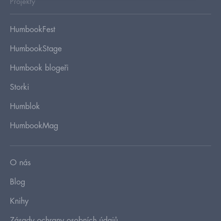
Projekty
HumbookFest
HumbookStage
Humbook blogeři
Storki
Humblok
HumbookMag
O nás
Blog
Knihy
Zásady ochrany osobních údajů