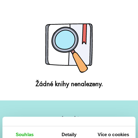
Žádné knihy nenalezeny.
#HumbookNews
Vše kolem #youngadult každý měsíc rovnou do mailu!
Souhlas
Detaily
Více o cookies