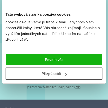
Nové knihy, co se chystá, kvízy, soutěže, autoři, filmové
a seriálové adaptace a další.
Tato webová stránka používá cookies
cookies?
Používáme je třeba k tomu, abychom Vám
doporučili knihy, které Vás skutečně zajímají.
Souhlas s
využitím jednotlivých dat udělíte kliknutím na tlačítko
„Povolit vše“.
Souhlasím s
podmínkami zpracování osobních údajů
Povolit vše
Tvá e-mailová adresa je u nás v bezpečí. Přečti si
naše podmínky
Přizpůsobit
zpracování osobních údajů
. S tvými osobními údaji nakládáme v
mezích obecně závazných právních předpisů. Více informací o tom,
jak zpracováváme tvé údaje, najdeš
zde
.