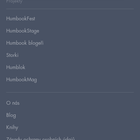
Projekty
HumbookFest
HumbookStage
Humbook blogeři
Storki
Humblok
HumbookMag
O nás
Blog
Knihy
Zásady ochrany osobních údajů