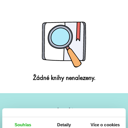
Žádné knihy nenalezeny.
#HumbookNews
Vše kolem #youngadult každý měsíc rovnou do mailu!
Souhlas
Detaily
Více o cookies