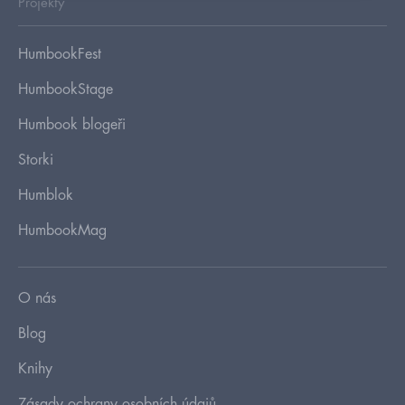
Projekty
HumbookFest
HumbookStage
Humbook blogeři
Storki
Humblok
HumbookMag
O nás
Blog
Knihy
Zásady ochrany osobních údajů