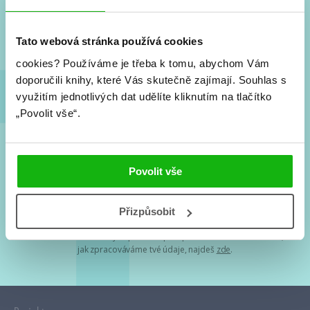
Nové knihy, co se chystá, kvízy, soutěže, autoři, filmové
a seriálové adaptace a další.
Tato webová stránka používá cookies
cookies?
Používáme je třeba k tomu, abychom Vám
doporučili knihy, které Vás skutečně zajímají.
Souhlas s
využitím jednotlivých dat udělíte kliknutím na tlačítko
„Povolit vše“.
Souhlasím s
podmínkami zpracování osobních údajů
Povolit vše
Tvá e-mailová adresa je u nás v bezpečí. Přečti si
naše podmínky
Přizpůsobit
zpracování osobních údajů
. S tvými osobními údaji nakládáme v
mezích obecně závazných právních předpisů. Více informací o tom,
jak zpracováváme tvé údaje, najdeš
zde
.