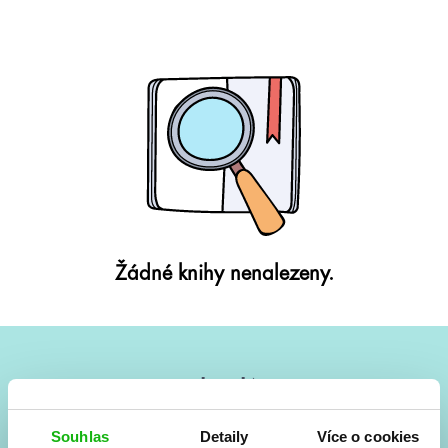
Žádné knihy nenalezeny.
#HumbookNews
Vše kolem #youngadult každý měsíc rovnou do mailu!
Souhlas
Detaily
Více o cookies