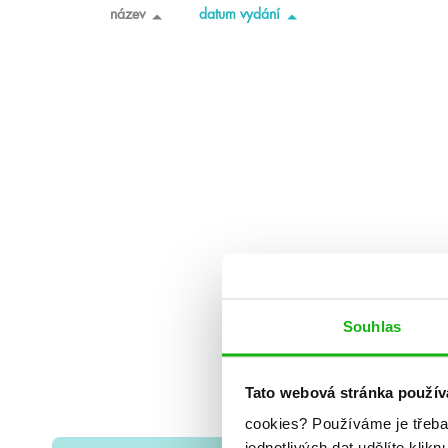
název
datum vydání
Souhlas
Tato webová stránka použív
cookies?
Používáme je třeba
jednotlivých dat udělíte klikn