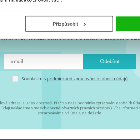
#HumbookNews
Přizpůsobit
 kolem #youngadult každý měsíc rovnou do mailu! Nové knihy, c
chystá, kvízy, soutěže, autoři, filmové a seriálové adaptace a další
Souhlasím s
podmínkami zpracování osobních údajů
lová adresa je u nás v bezpečí. Přečti si
naše podmínky zpracování osobních úda
 údaji nakládáme v mezích obecně závazných právních předpisů. Více informací o
zpracováváme tvé údaje, najdeš
zde
.