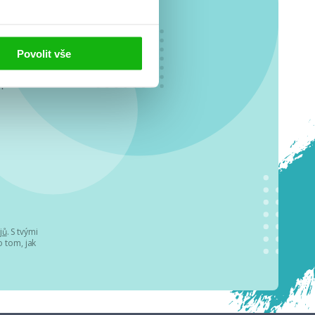
Povolit vše
o se
.
jů
. S tvými
 tom, jak