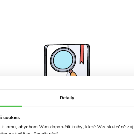
Detaily
Žádné knihy nenalezeny.
á cookies
 k tomu, abychom Vám doporučili knihy, které Vás skutečně zaj
utím na tlačítko „Povolit vše“.