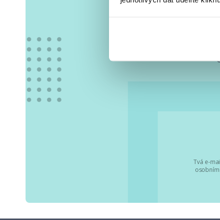
Vše
Tvá e-mai
osobními