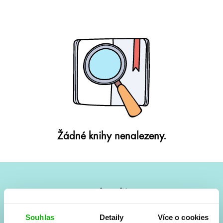
Žádné knihy nenalezeny.
#HumbookNews
Vše kolem #youngadult každý měsíc rovnou do mailu!
Souhlas
Detaily
Více o cookies