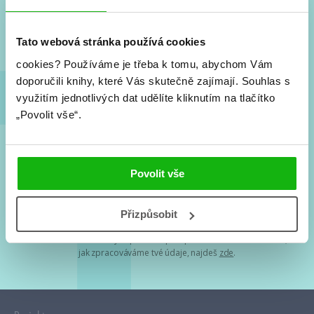
Nové knihy, co se chystá, kvízy, soutěže, autoři, filmové
a seriálové adaptace a další.
Tato webová stránka používá cookies
cookies?
Používáme je třeba k tomu, abychom Vám
doporučili knihy, které Vás skutečně zajímají.
Souhlas s
využitím jednotlivých dat udělíte kliknutím na tlačítko
„Povolit vše“.
Souhlasím s
podmínkami zpracování osobních údajů
Povolit vše
Tvá e-mailová adresa je u nás v bezpečí. Přečti si
naše podmínky
Přizpůsobit
zpracování osobních údajů
. S tvými osobními údaji nakládáme v
mezích obecně závazných právních předpisů. Více informací o tom,
jak zpracováváme tvé údaje, najdeš
zde
.