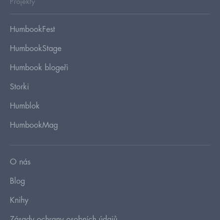
Projekty
HumbookFest
HumbookStage
Humbook blogeři
Storki
Humblok
HumbookMag
O nás
Blog
Knihy
Zásady ochrany osobních údajů