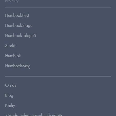
Projekty
HumbookFest
HumbookStage
Humbook blogeři
Storki
Humblok
HumbookMag
O nás
Blog
Knihy
Zásady ochrany osobních údajů