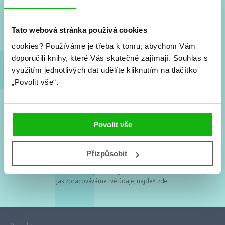
Nové knihy, co se chystá, kvízy, soutěže, autoři, filmové
a seriálové adaptace a další.
Tato webová stránka používá cookies
cookies?
Používáme je třeba k tomu, abychom Vám
doporučili knihy, které Vás skutečně zajímají.
Souhlas s
využitím jednotlivých dat udělíte kliknutím na tlačítko
„Povolit vše“.
Souhlasím s
podmínkami zpracování osobních údajů
Povolit vše
Tvá e-mailová adresa je u nás v bezpečí. Přečti si
naše podmínky
Přizpůsobit
zpracování osobních údajů
. S tvými osobními údaji nakládáme v
mezích obecně závazných právních předpisů. Více informací o tom,
jak zpracováváme tvé údaje, najdeš
zde
.