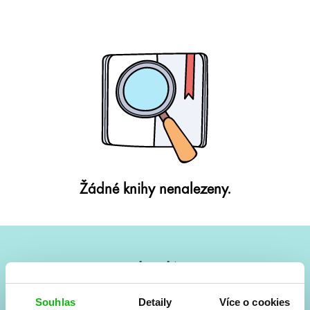
Žádné knihy nenalezeny.
#HumbookNews
Vše kolem #youngadult každý měsíc rovnou do mailu!
Souhlas
Detaily
Více o cookies