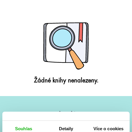
Žádné knihy nenalezeny.
#HumbookNews
Vše kolem #youngadult každý měsíc rovnou do mailu!
Souhlas
Detaily
Více o cookies