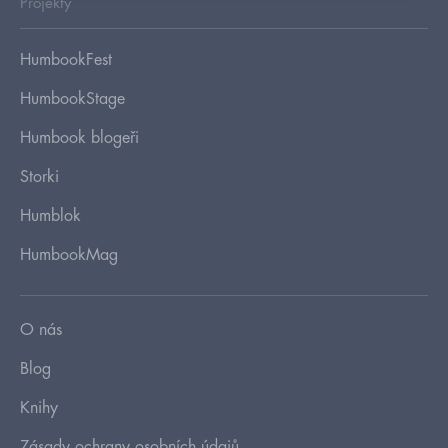
Projekty
HumbookFest
HumbookStage
Humbook blogeři
Storki
Humblok
HumbookMag
O nás
Blog
Knihy
Zásady ochrany osobních údajů