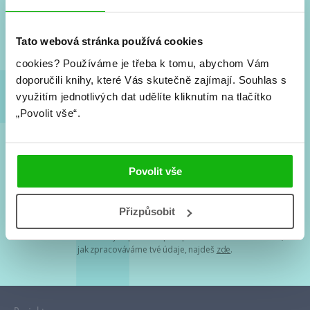
Nové knihy, co se chystá, kvízy, soutěže, autoři, filmové
a seriálové adaptace a další.
Tato webová stránka používá cookies
cookies?
Používáme je třeba k tomu, abychom Vám
doporučili knihy, které Vás skutečně zajímají.
Souhlas s
využitím jednotlivých dat udělíte kliknutím na tlačítko
„Povolit vše“.
Souhlasím s
podmínkami zpracování osobních údajů
Povolit vše
Tvá e-mailová adresa je u nás v bezpečí. Přečti si
naše podmínky
Přizpůsobit
zpracování osobních údajů
. S tvými osobními údaji nakládáme v
mezích obecně závazných právních předpisů. Více informací o tom,
jak zpracováváme tvé údaje, najdeš
zde
.