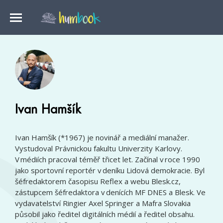
Ivan Hamšík
Ivan Hamšík (*1967) je novinář a mediální manažer.
Vystudoval Právnickou fakultu Univerzity Karlovy.
V médiích pracoval téměř třicet let. Začínal v roce 1990
jako sportovní reportér v deníku Lidová demokracie. Byl
šéfredaktorem časopisu Reflex a webu Blesk.cz,
zástupcem šéfredaktora v denících MF DNES a Blesk. Ve
vydavatelství Ringier Axel Springer a Mafra Slovakia
působil jako ředitel digitálních médií a ředitel obsahu.