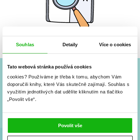
Žádné knihy nenalezeny.
Souhlas
Detaily
Více o cookies
Tato webová stránka používá cookies
cookies?
Používáme je třeba k tomu, abychom Vám
#HumbookNews
doporučili knihy, které Vás skutečně zajímají.
Souhlas s
využitím jednotlivých dat udělíte kliknutím na tlačítko
Vše kolem #youngadult každý měsíc rovnou do mailu!
Nové knihy, co se chystá, kvízy, soutěže, autoři, filmové
„Povolit vše“.
a seriálové adaptace a další.
Povolit vše