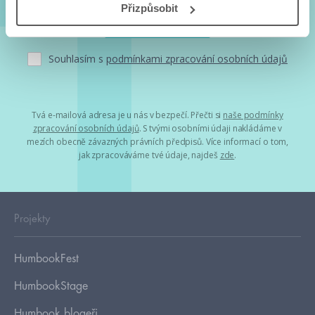
Přizpůsobit
Souhlasím s
podmínkami zpracování osobních údajů
Tvá e-mailová adresa je u nás v bezpečí. Přečti si
naše podmínky
zpracování osobních údajů
. S tvými osobními údaji nakládáme v
mezích obecně závazných právních předpisů. Více informací o tom,
jak zpracováváme tvé údaje, najdeš
zde
.
Projekty
HumbookFest
HumbookStage
Humbook blogeři