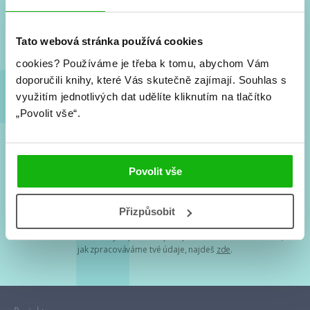
Nové knihy, co se chystá, kvízy, soutěže, autoři, filmové
a seriálové adaptace a další.
Tato webová stránka používá cookies
cookies?
Používáme je třeba k tomu, abychom Vám
doporučili knihy, které Vás skutečně zajímají.
Souhlas s
využitím jednotlivých dat udělíte kliknutím na tlačítko
„Povolit vše“.
Souhlasím s
podmínkami zpracování osobních údajů
Povolit vše
Tvá e-mailová adresa je u nás v bezpečí. Přečti si
naše podmínky
Přizpůsobit
zpracování osobních údajů
. S tvými osobními údaji nakládáme v
mezích obecně závazných právních předpisů. Více informací o tom,
jak zpracováváme tvé údaje, najdeš
zde
.