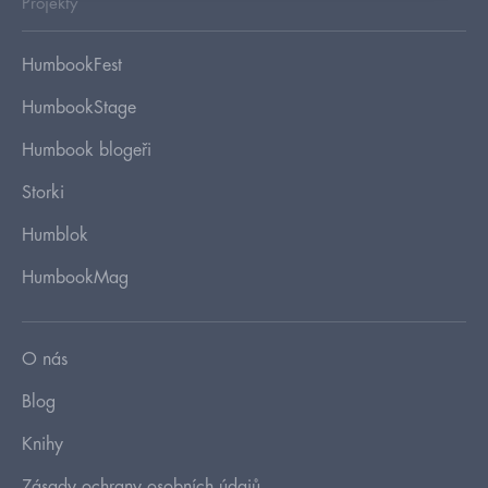
Projekty
HumbookFest
HumbookStage
Humbook blogeři
Storki
Humblok
HumbookMag
O nás
Blog
Knihy
Zásady ochrany osobních údajů