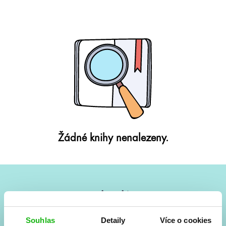
Žádné knihy nenalezeny.
#HumbookNews
Vše kolem #youngadult každý měsíc rovnou do mailu!
Souhlas
Detaily
Více o cookies