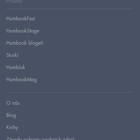
Projekty
HumbookFest
HumbookStage
Humbook blogeři
Storki
Humblok
HumbookMag
O nás
Blog
Knihy
Zásady ochrany osobních údajů