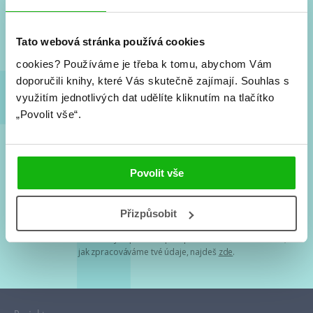
Nové knihy, co se chystá, kvízy, soutěže, autoři, filmové
a seriálové adaptace a další.
Tato webová stránka používá cookies
cookies?
Používáme je třeba k tomu, abychom Vám
doporučili knihy, které Vás skutečně zajímají.
Souhlas s
využitím jednotlivých dat udělíte kliknutím na tlačítko
„Povolit vše“.
Souhlasím s
podmínkami zpracování osobních údajů
Povolit vše
Tvá e-mailová adresa je u nás v bezpečí. Přečti si
naše podmínky
Přizpůsobit
zpracování osobních údajů
. S tvými osobními údaji nakládáme v
mezích obecně závazných právních předpisů. Více informací o tom,
jak zpracováváme tvé údaje, najdeš
zde
.