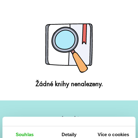
Žádné knihy nenalezeny.
#HumbookNews
Vše kolem #youngadult každý měsíc rovnou do mailu!
Souhlas
Detaily
Více o cookies