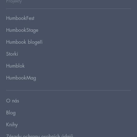
Projekty
HumbookFest
HumbookStage
Humbook blogeři
Storki
Humblok
HumbookMag
O nás
Blog
Knihy
Zásady ochrany osobních údajů