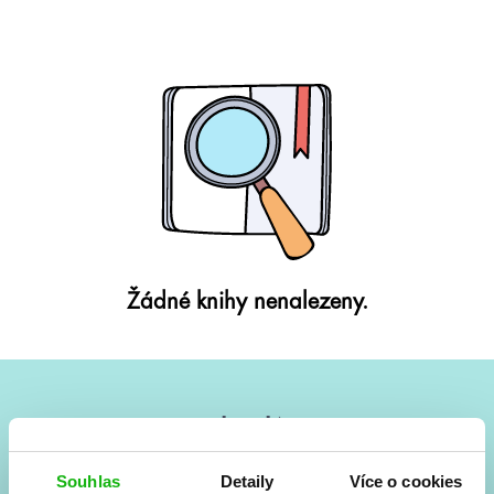
Žádné knihy nenalezeny.
#HumbookNews
Vše kolem #youngadult každý měsíc rovnou do mailu!
Souhlas
Detaily
Více o cookies