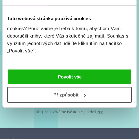
Nové knihy, co se chystá, kvízy, soutěže, autoři, filmové
a seriálové adaptace a další.
Tato webová stránka používá cookies
cookies?
Používáme je třeba k tomu, abychom Vám
doporučili knihy, které Vás skutečně zajímají.
Souhlas s
využitím jednotlivých dat udělíte kliknutím na tlačítko
„Povolit vše“.
Souhlasím s
podmínkami zpracování osobních údajů
Povolit vše
Tvá e-mailová adresa je u nás v bezpečí. Přečti si
naše podmínky
Přizpůsobit
zpracování osobních údajů
. S tvými osobními údaji nakládáme v
mezích obecně závazných právních předpisů. Více informací o tom,
jak zpracováváme tvé údaje, najdeš
zde
.