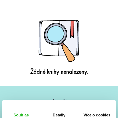
Žádné knihy nenalezeny.
#HumbookNews
Vše kolem #youngadult každý měsíc rovnou do mailu!
Souhlas
Detaily
Více o cookies