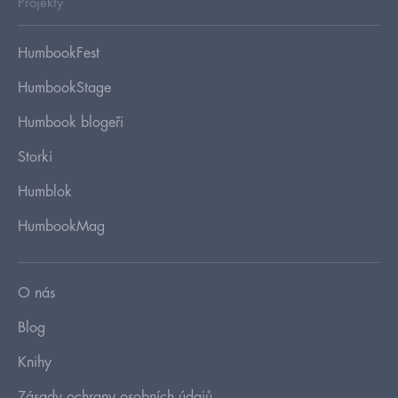
Projekty
HumbookFest
HumbookStage
Humbook blogeři
Storki
Humblok
HumbookMag
O nás
Blog
Knihy
Zásady ochrany osobních údajů