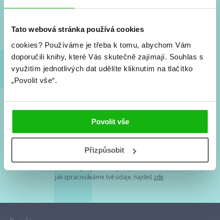
Nové knihy, co se chystá, kvízy, soutěže, autoři, filmové
a seriálové adaptace a další.
Tato webová stránka používá cookies
cookies?
Používáme je třeba k tomu, abychom Vám
doporučili knihy, které Vás skutečně zajímají.
Souhlas s
využitím jednotlivých dat udělíte kliknutím na tlačítko
„Povolit vše“.
Souhlasím s
podmínkami zpracování osobních údajů
Povolit vše
Tvá e-mailová adresa je u nás v bezpečí. Přečti si
naše podmínky
Přizpůsobit
zpracování osobních údajů
. S tvými osobními údaji nakládáme v
mezích obecně závazných právních předpisů. Více informací o tom,
jak zpracováváme tvé údaje, najdeš
zde
.