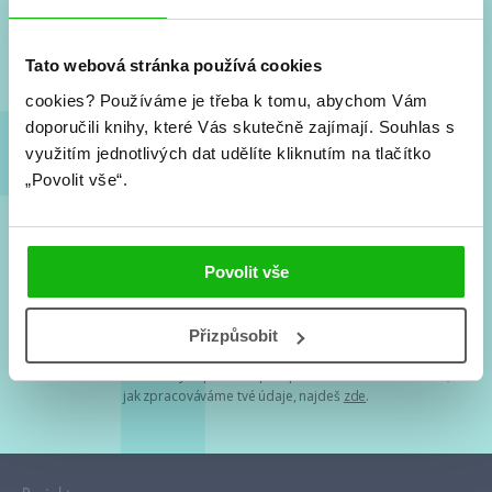
Nové knihy, co se chystá, kvízy, soutěže, autoři, filmové
a seriálové adaptace a další.
Tato webová stránka používá cookies
cookies?
Používáme je třeba k tomu, abychom Vám
doporučili knihy, které Vás skutečně zajímají.
Souhlas s
využitím jednotlivých dat udělíte kliknutím na tlačítko
„Povolit vše“.
Souhlasím s
podmínkami zpracování osobních údajů
Povolit vše
Tvá e-mailová adresa je u nás v bezpečí. Přečti si
naše podmínky
Přizpůsobit
zpracování osobních údajů
. S tvými osobními údaji nakládáme v
mezích obecně závazných právních předpisů. Více informací o tom,
jak zpracováváme tvé údaje, najdeš
zde
.