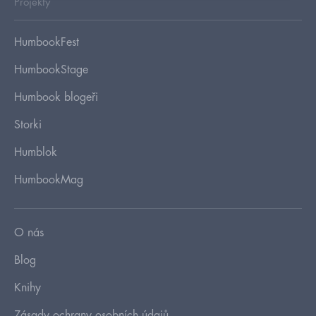
Projekty
HumbookFest
HumbookStage
Humbook blogeři
Storki
Humblok
HumbookMag
O nás
Blog
Knihy
Zásady ochrany osobních údajů