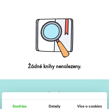
Žádné knihy nenalezeny.
#HumbookNews
Vše kolem #youngadult každý měsíc rovnou do mailu!
Souhlas
Detaily
Více o cookies