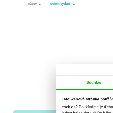
název
datum vydání
Souhlas
Tato webová stránka použív
cookies?
Používáme je třeba
jednotlivých dat udělíte klikn