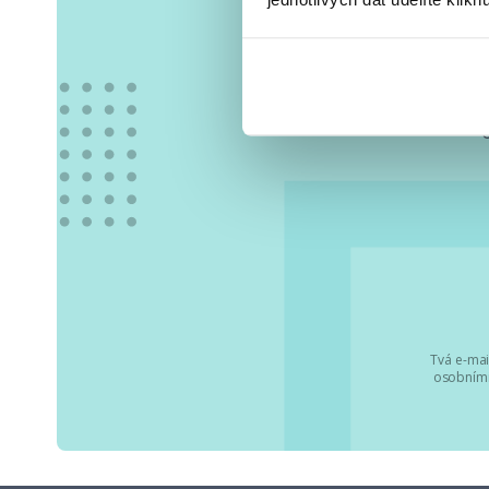
Vše
Tvá e-mai
osobními