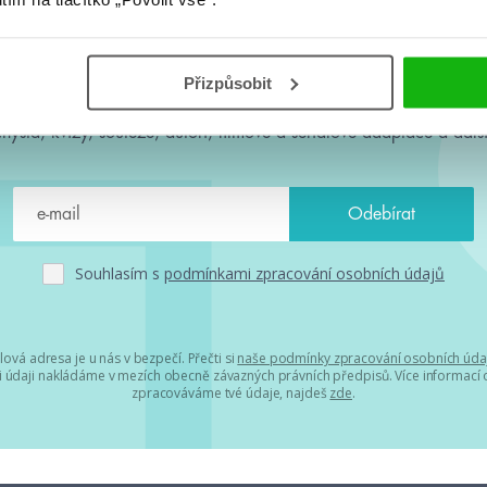
#HumbookNews
Přizpůsobit
 kolem #youngadult každý měsíc rovnou do mailu! Nové knihy, c
chystá, kvízy, soutěže, autoři, filmové a seriálové adaptace a další
Souhlasím s
podmínkami zpracování osobních údajů
lová adresa je u nás v bezpečí. Přečti si
naše podmínky zpracování osobních úda
 údaji nakládáme v mezích obecně závazných právních předpisů. Více informací o
zpracováváme tvé údaje, najdeš
zde
.