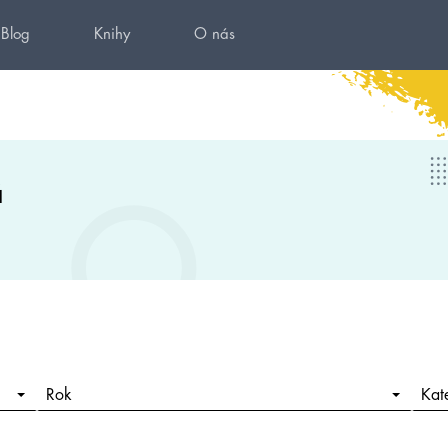
Blog
Knihy
O nás
á
Rok
Kat