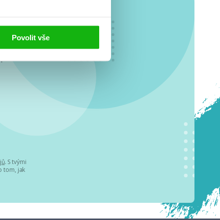
Povolit vše
o se
.
jů
. S tvými
 tom, jak