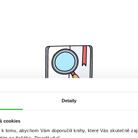
Detaily
Žádné knihy nenalezeny.
á cookies
 k tomu, abychom Vám doporučili knihy, které Vás skutečně zaj
utím na tlačítko „Povolit vše“.