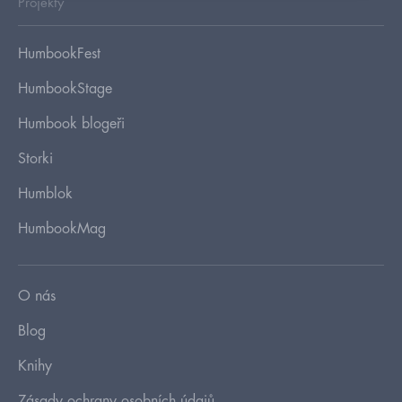
Projekty
HumbookFest
HumbookStage
Humbook blogeři
Storki
Humblok
HumbookMag
O nás
Blog
Knihy
Zásady ochrany osobních údajů