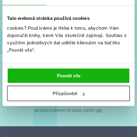
Nové knihy, co se chystá, kvízy, soutěže, autoři, filmové
a seriálové adaptace a další.
Tato webová stránka používá cookies
cookies?
Používáme je třeba k tomu, abychom Vám
doporučili knihy, které Vás skutečně zajímají.
Souhlas s
využitím jednotlivých dat udělíte kliknutím na tlačítko
„Povolit vše“.
Souhlasím s
podmínkami zpracování osobních údajů
Povolit vše
Tvá e-mailová adresa je u nás v bezpečí. Přečti si
naše podmínky
Přizpůsobit
zpracování osobních údajů
. S tvými osobními údaji nakládáme v
mezích obecně závazných právních předpisů. Více informací o tom,
jak zpracováváme tvé údaje, najdeš
zde
.