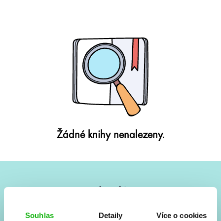
Žádné knihy nenalezeny.
#HumbookNews
Vše kolem #youngadult každý měsíc rovnou do mailu!
Souhlas
Detaily
Více o cookies