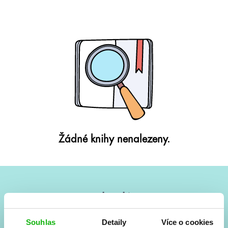
Žádné knihy nenalezeny.
#HumbookNews
Vše kolem #youngadult každý měsíc rovnou do mailu!
Souhlas
Detaily
Více o cookies