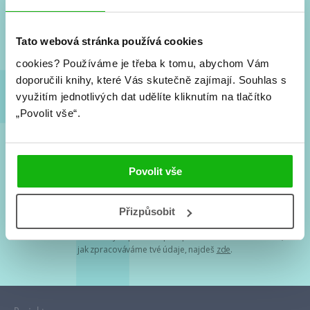
Nové knihy, co se chystá, kvízy, soutěže, autoři, filmové
a seriálové adaptace a další.
Tato webová stránka používá cookies
cookies?
Používáme je třeba k tomu, abychom Vám
doporučili knihy, které Vás skutečně zajímají.
Souhlas s
využitím jednotlivých dat udělíte kliknutím na tlačítko
„Povolit vše“.
Souhlasím s
podmínkami zpracování osobních údajů
Povolit vše
Tvá e-mailová adresa je u nás v bezpečí. Přečti si
naše podmínky
Přizpůsobit
zpracování osobních údajů
. S tvými osobními údaji nakládáme v
mezích obecně závazných právních předpisů. Více informací o tom,
jak zpracováváme tvé údaje, najdeš
zde
.