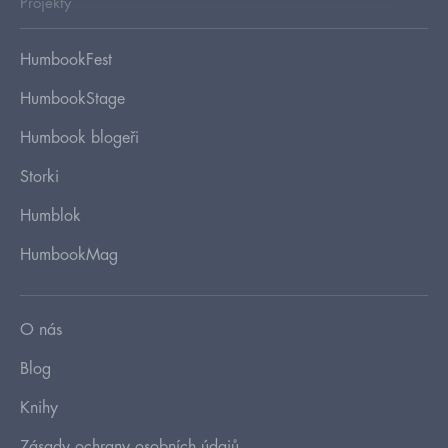
Projekty
HumbookFest
HumbookStage
Humbook blogeři
Storki
Humblok
HumbookMag
O nás
Blog
Knihy
Zásady ochrany osobních údajů