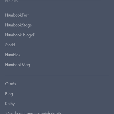
Projekty
HumbookFest
HumbookStage
Humbook blogeři
Storki
Humblok
HumbookMag
O nás
Blog
Knihy
Zásady ochrany osobních údajů