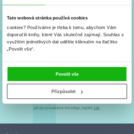
Nové knihy, co se chystá, kvízy, soutěže, autoři, filmové
a seriálové adaptace a další.
Tato webová stránka používá cookies
cookies?
Používáme je třeba k tomu, abychom Vám
doporučili knihy, které Vás skutečně zajímají.
Souhlas s
využitím jednotlivých dat udělíte kliknutím na tlačítko
„Povolit vše“.
Souhlasím s
podmínkami zpracování osobních údajů
Povolit vše
Tvá e-mailová adresa je u nás v bezpečí. Přečti si
naše podmínky
Přizpůsobit
zpracování osobních údajů
. S tvými osobními údaji nakládáme v
mezích obecně závazných právních předpisů. Více informací o tom,
jak zpracováváme tvé údaje, najdeš
zde
.