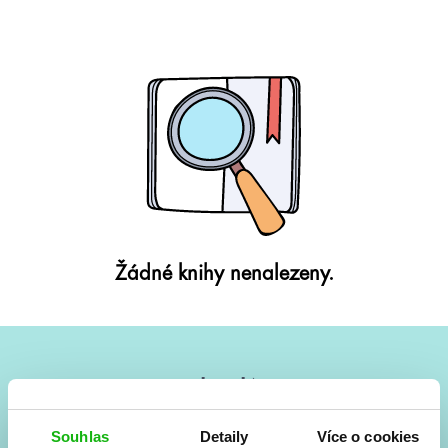
Žádné knihy nenalezeny.
#HumbookNews
Vše kolem #youngadult každý měsíc rovnou do mailu!
Souhlas
Detaily
Více o cookies