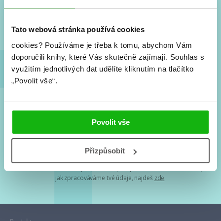
Nové knihy, co se chystá, kvízy, soutěže, autoři, filmové
a seriálové adaptace a další.
Tato webová stránka používá cookies
cookies?
Používáme je třeba k tomu, abychom Vám
doporučili knihy, které Vás skutečně zajímají.
Souhlas s
využitím jednotlivých dat udělíte kliknutím na tlačítko
„Povolit vše“.
Souhlasím s
podmínkami zpracování osobních údajů
Povolit vše
Tvá e-mailová adresa je u nás v bezpečí. Přečti si
naše podmínky
Přizpůsobit
zpracování osobních údajů
. S tvými osobními údaji nakládáme v
mezích obecně závazných právních předpisů. Více informací o tom,
jak zpracováváme tvé údaje, najdeš
zde
.