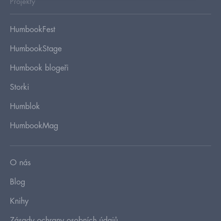
Projekty
HumbookFest
HumbookStage
Humbook blogeři
Storki
Humblok
HumbookMag
O nás
Blog
Knihy
Zásady ochrany osobních údajů