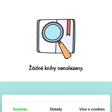
Žádné knihy nenalezeny.
#HumbookNews
Vše kolem #youngadult každý měsíc rovnou do mailu!
Souhlas
Detaily
Více o cookies