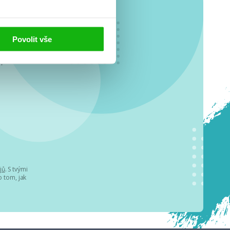
Povolit vše
o se
.
jů
. S tvými
 tom, jak