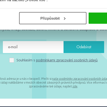
#HumbookNews
Přizpůsobit
 kolem #youngadult každý měsíc rovnou do mailu! Nové knihy, c
chystá, kvízy, soutěže, autoři, filmové a seriálové adaptace a další
Souhlasím s
podmínkami zpracování osobních údajů
lová adresa je u nás v bezpečí. Přečti si
naše podmínky zpracování osobních úda
 údaji nakládáme v mezích obecně závazných právních předpisů. Více informací o
zpracováváme tvé údaje, najdeš
zde
.