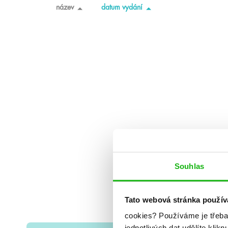
název
datum vydání
Souhlas
Tato webová stránka použív
cookies?
Používáme je třeba
jednotlivých dat udělíte klikn