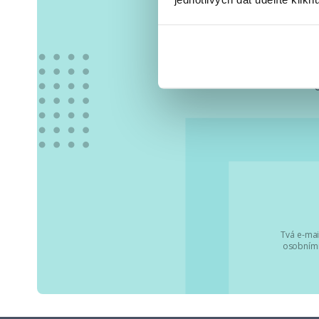
Vše
Tvá e-mai
osobními