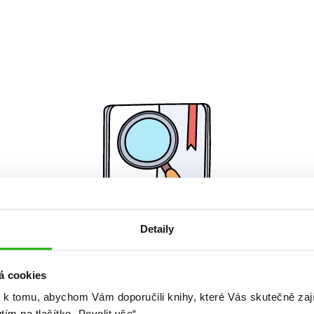
Detaily
Žádné knihy nenalezeny.
á cookies
 k tomu, abychom Vám doporučili knihy, které Vás skutečně zaj
utím na tlačítko „Povolit vše“.