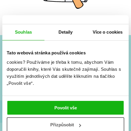
Žádné knihy nenalezeny.
Souhlas
Detaily
Více o cookies
Tato webová stránka používá cookies
#HumbookNews
cookies?
Používáme je třeba k tomu, abychom Vám
Vše kolem #youngadult každý měsíc rovnou do mailu!
doporučili knihy, které Vás skutečně zajímají.
Souhlas s
Nové knihy, co se chystá, kvízy, soutěže, autoři, filmové
využitím jednotlivých dat udělíte kliknutím na tlačítko
a seriálové adaptace a další.
„Povolit vše“.
Povolit vše
Přizpůsobit