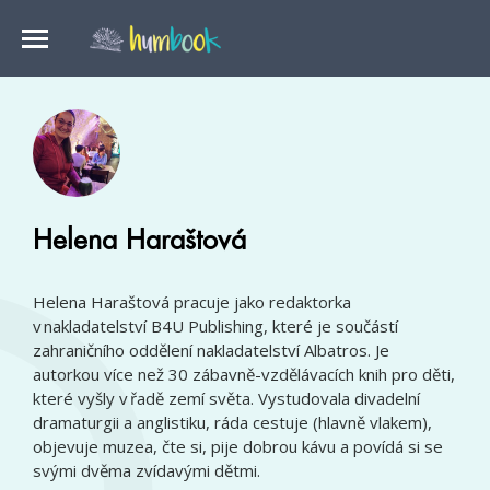
Helena Haraštová
Helena Haraštová pracuje jako redaktorka
v nakladatelství B4U Publishing, které je součástí
zahraničního oddělení nakladatelství Albatros. Je
autorkou více než 30 zábavně-vzdělávacích knih pro děti,
které vyšly v řadě zemí světa. Vystudovala divadelní
dramaturgii a anglistiku, ráda cestuje (hlavně vlakem),
objevuje muzea, čte si, pije dobrou kávu a povídá si se
svými dvěma zvídavými dětmi.