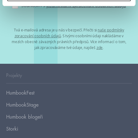
Souhlasím s
podmínkami zpracování osobních údajů
Tvá e-mailová adresa je u nás v bezpečí. Přečti si
naše podmínky
zpracování osobních údajů
. S tvými osobními údaji nakládáme v
mezích obecně závazných právních předpisů. Více informací o tom,
jak zpracováváme tvé údaje, najdeš
zde
.
Projekty
HumbookFest
HumbookStage
Humbook blogeři
Storki