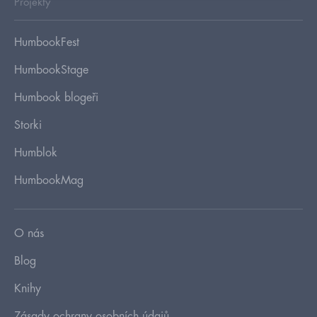
Projekty
HumbookFest
HumbookStage
Humbook blogeři
Storki
Humblok
HumbookMag
O nás
Blog
Knihy
Zásady ochrany osobních údajů