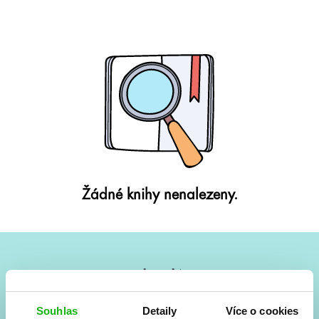
Žádné knihy nenalezeny.
#HumbookNews
Vše kolem #youngadult každý měsíc rovnou do mailu!
Souhlas
Detaily
Více o cookies