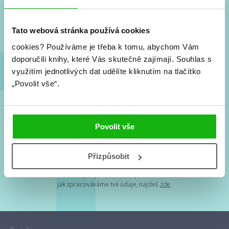
Nové knihy, co se chystá, kvízy, soutěže, autoři, filmové
a seriálové adaptace a další.
Tato webová stránka používá cookies
cookies?
Používáme je třeba k tomu, abychom Vám
doporučili knihy, které Vás skutečně zajímají.
Souhlas s
využitím jednotlivých dat udělíte kliknutím na tlačítko
„Povolit vše“.
Souhlasím s
podmínkami zpracování osobních údajů
Povolit vše
Tvá e-mailová adresa je u nás v bezpečí. Přečti si
naše podmínky
Přizpůsobit
zpracování osobních údajů
. S tvými osobními údaji nakládáme v
mezích obecně závazných právních předpisů. Více informací o tom,
jak zpracováváme tvé údaje, najdeš
zde
.