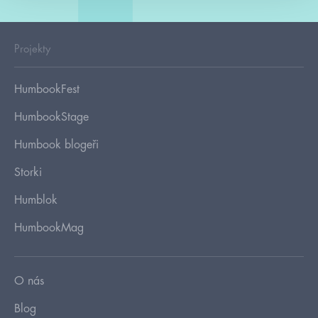
Projekty
HumbookFest
HumbookStage
Humbook blogeři
Storki
Humblok
HumbookMag
O nás
Blog