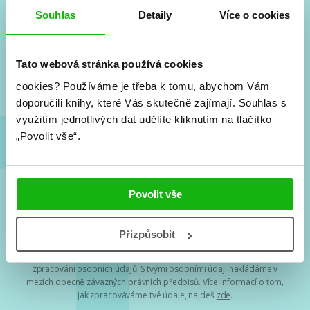
#HumbookNews
Souhlas
Detaily
Více o cookies
Vše kolem #youngadult každý měsíc rovnou do mailu!
Nové knihy, co se chystá, kvízy, soutěže, autoři, filmové
a seriálové adaptace a další.
Tato webová stránka používá cookies
cookies?
Používáme je třeba k tomu, abychom Vám
doporučili knihy, které Vás skutečně zajímají.
Souhlas s
využitím jednotlivých dat udělíte kliknutím na tlačítko
„Povolit vše“.
Povolit vše
Souhlasím s
podmínkami zpracování osobních údajů
Přizpůsobit
Tvá e-mailová adresa je u nás v bezpečí. Přečti si
naše podmínky
zpracování osobních údajů
. S tvými osobními údaji nakládáme v
mezích obecně závazných právních předpisů. Více informací o tom,
jak zpracováváme tvé údaje, najdeš
zde
.