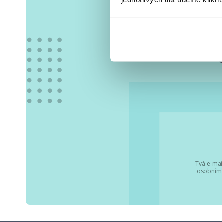
Vše
Tvá e-mai
osobními