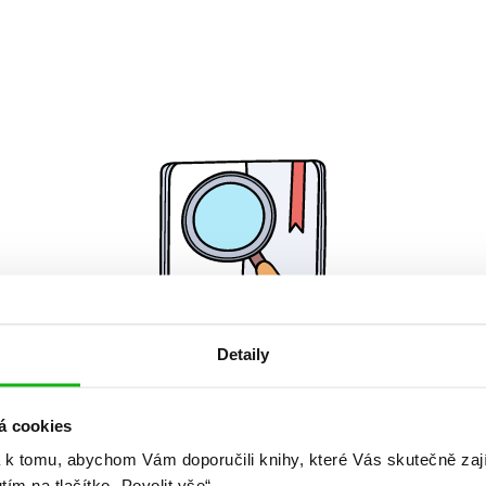
Detaily
Žádné knihy nenalezeny.
á cookies
 k tomu, abychom Vám doporučili knihy, které Vás skutečně zaj
utím na tlačítko „Povolit vše“.