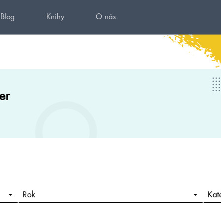
Blog
Knihy
O nás
er
Rok
Kat