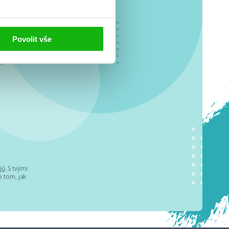
Povolit vše
o se
.
jů
. S tvými
 tom, jak