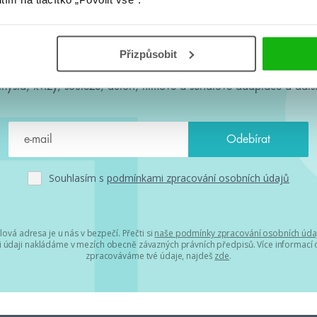
#HumbookNews
Přizpůsobit
 kolem #youngadult každý měsíc rovnou do mailu! Nové knihy, c
chystá, kvízy, soutěže, autoři, filmové a seriálové adaptace a další
Souhlasím s
podmínkami zpracování osobních údajů
lová adresa je u nás v bezpečí. Přečti si
naše podmínky zpracování osobních úda
 údaji nakládáme v mezích obecně závazných právních předpisů. Více informací o
zpracováváme tvé údaje, najdeš
zde
.