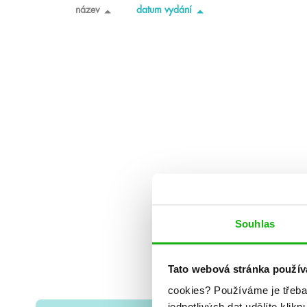
název
datum vydání
Souhlas
Tato webová stránka použív
cookies?
Používáme je třeba
jednotlivých dat udělíte klikn