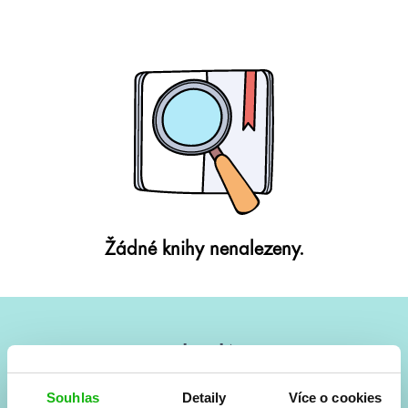
Žádné knihy nenalezeny.
#HumbookNews
Vše kolem #youngadult každý měsíc rovnou do mailu!
Souhlas
Detaily
Více o cookies