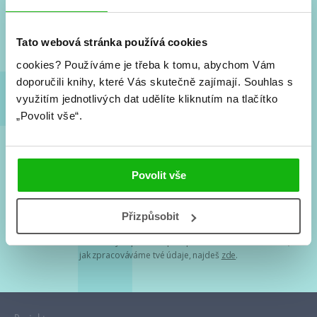
Nové knihy, co se chystá, kvízy, soutěže, autoři, filmové
a seriálové adaptace a další.
Tato webová stránka používá cookies
cookies?
Používáme je třeba k tomu, abychom Vám
doporučili knihy, které Vás skutečně zajímají.
Souhlas s
využitím jednotlivých dat udělíte kliknutím na tlačítko
„Povolit vše“.
Souhlasím s
podmínkami zpracování osobních údajů
Povolit vše
Tvá e-mailová adresa je u nás v bezpečí. Přečti si
naše podmínky
Přizpůsobit
zpracování osobních údajů
. S tvými osobními údaji nakládáme v
mezích obecně závazných právních předpisů. Více informací o tom,
jak zpracováváme tvé údaje, najdeš
zde
.