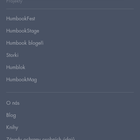
Projekty
HumbookFest
HumbookStage
Humbook blogeři
Storki
Humblok
HumbookMag
O nás
Blog
Knihy
Zásady ochrany osobních údajů