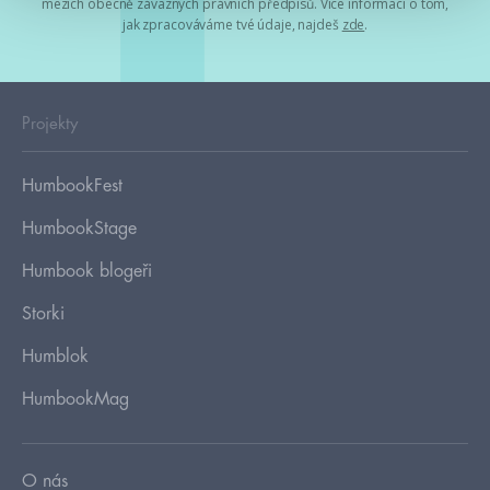
mezích obecně závazných právních předpisů. Více informací o tom,
jak zpracováváme tvé údaje, najdeš
zde
.
Projekty
HumbookFest
HumbookStage
Humbook blogeři
Storki
Humblok
HumbookMag
O nás