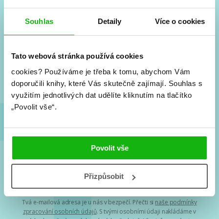
Souhlas
Detaily
Více o cookies
#HumbookNews
Vše kolem #youngadult každý měsíc rovnou do mailu!
Tato webová stránka používá cookies
Nové knihy, co se chystá, kvízy, soutěže, autoři, filmové
a seriálové adaptace a další.
cookies?
Používáme je třeba k tomu, abychom Vám
doporučili knihy, které Vás skutečně zajímají.
Souhlas s
využitím jednotlivých dat udělíte kliknutím na tlačítko
„Povolit vše“.
Povolit vše
Souhlasím s
podmínkami zpracování osobních údajů
Přizpůsobit
Tvá e-mailová adresa je u nás v bezpečí. Přečti si
naše podmínky
zpracování osobních údajů
. S tvými osobními údaji nakládáme v