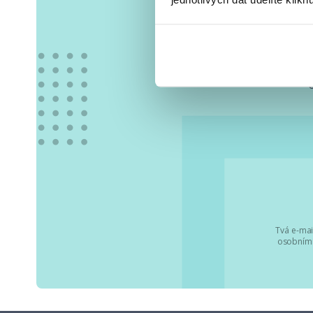
Vše
Tvá e-mai
osobními