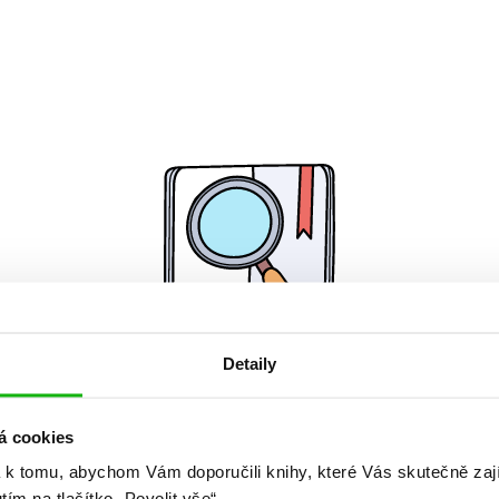
Detaily
Žádné knihy nenalezeny.
á cookies
 k tomu, abychom Vám doporučili knihy, které Vás skutečně zaj
utím na tlačítko „Povolit vše“.