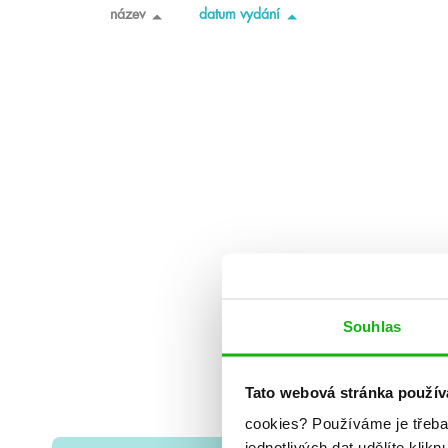
název
datum vydání
Souhlas
Tato webová stránka použív
cookies?
Používáme je třeba
jednotlivých dat udělíte klikn