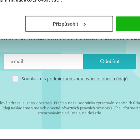
#HumbookNews
Přizpůsobit
 kolem #youngadult každý měsíc rovnou do mailu! Nové knihy, c
chystá, kvízy, soutěže, autoři, filmové a seriálové adaptace a další
Souhlasím s
podmínkami zpracování osobních údajů
lová adresa je u nás v bezpečí. Přečti si
naše podmínky zpracování osobních úda
 údaji nakládáme v mezích obecně závazných právních předpisů. Více informací o
zpracováváme tvé údaje, najdeš
zde
.