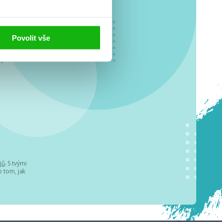
Povolit vše
o se
.
jů
. S tvými
 tom, jak