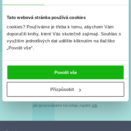
Nové knihy, co se chystá, kvízy, soutěže, autoři, filmové
a seriálové adaptace a další.
Tato webová stránka používá cookies
cookies?
Používáme je třeba k tomu, abychom Vám
doporučili knihy, které Vás skutečně zajímají.
Souhlas s
využitím jednotlivých dat udělíte kliknutím na tlačítko
„Povolit vše“.
Souhlasím s
podmínkami zpracování osobních údajů
Povolit vše
Tvá e-mailová adresa je u nás v bezpečí. Přečti si
naše podmínky
Přizpůsobit
zpracování osobních údajů
. S tvými osobními údaji nakládáme v
mezích obecně závazných právních předpisů. Více informací o tom,
jak zpracováváme tvé údaje, najdeš
zde
.