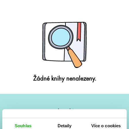
Žádné knihy nenalezeny.
#HumbookNews
Vše kolem #youngadult každý měsíc rovnou do mailu!
Souhlas
Detaily
Více o cookies