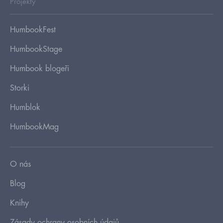
Projekty
HumbookFest
HumbookStage
Humbook blogeři
Storki
Humblok
HumbookMag
O nás
Blog
Knihy
Zásady ochrany osobních údajů