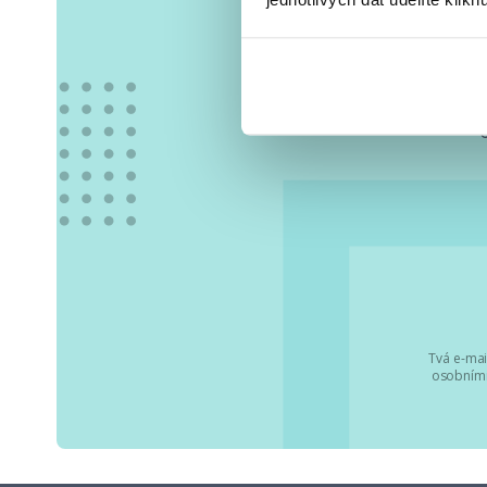
Vše
Tvá e-mai
osobními