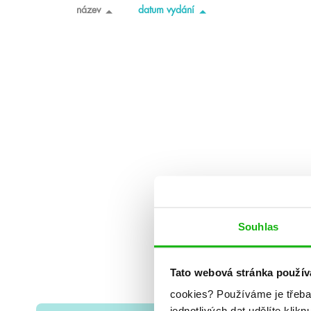
název
datum vydání
Souhlas
Tato webová stránka použív
cookies?
Používáme je třeba
jednotlivých dat udělíte klikn