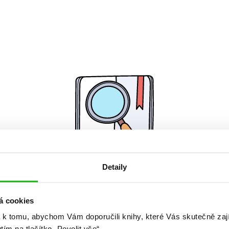
Detaily
Žádné knihy nenalezeny.
á cookies
 k tomu, abychom Vám doporučili knihy, které Vás skutečně zaj
utím na tlačítko „Povolit vše“.