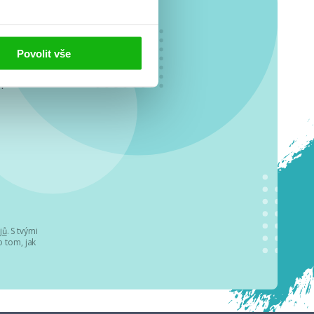
Povolit vše
o se
.
jů
. S tvými
 tom, jak