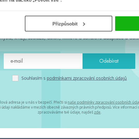
#HumbookNews
Přizpůsobit
 kolem #youngadult každý měsíc rovnou do mailu! Nové knihy, c
chystá, kvízy, soutěže, autoři, filmové a seriálové adaptace a další
Souhlasím s
podmínkami zpracování osobních údajů
lová adresa je u nás v bezpečí. Přečti si
naše podmínky zpracování osobních úda
 údaji nakládáme v mezích obecně závazných právních předpisů. Více informací o
zpracováváme tvé údaje, najdeš
zde
.