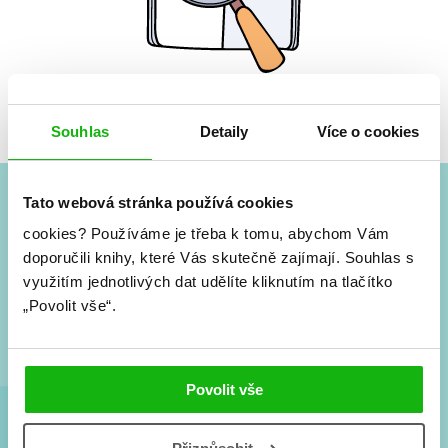
Žádné knihy nenalezeny.
Souhlas
Detaily
Více o cookies
Tato webová stránka používá cookies
#HumbookNews
cookies?
Používáme je třeba k tomu, abychom Vám
doporučili knihy, které Vás skutečně zajímají.
Souhlas s
Vše kolem #youngadult každý měsíc rovnou do mailu!
využitím jednotlivých dat udělíte kliknutím na tlačítko
Nové knihy, co se chystá, kvízy, soutěže, autoři, filmové
„Povolit vše“.
a seriálové adaptace a další.
Povolit vše