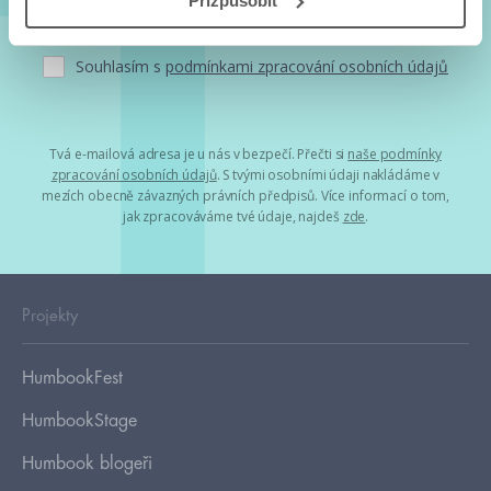
Přizpůsobit
Souhlasím s
podmínkami zpracování osobních údajů
Tvá e-mailová adresa je u nás v bezpečí. Přečti si
naše podmínky
zpracování osobních údajů
. S tvými osobními údaji nakládáme v
mezích obecně závazných právních předpisů. Více informací o tom,
jak zpracováváme tvé údaje, najdeš
zde
.
Projekty
HumbookFest
HumbookStage
Humbook blogeři