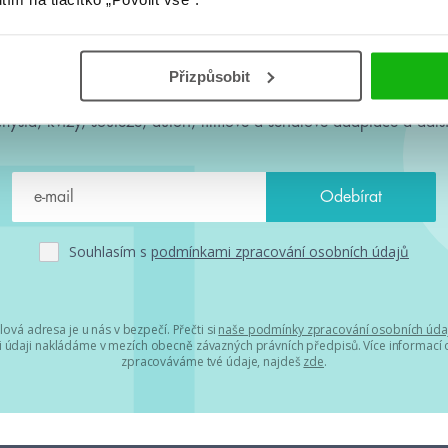
#HumbookNews
Přizpůsobit
 kolem #youngadult každý měsíc rovnou do mailu! Nové knihy, c
chystá, kvízy, soutěže, autoři, filmové a seriálové adaptace a další
Souhlasím s
podmínkami zpracování osobních údajů
lová adresa je u nás v bezpečí. Přečti si
naše podmínky zpracování osobních úda
 údaji nakládáme v mezích obecně závazných právních předpisů. Více informací o
zpracováváme tvé údaje, najdeš
zde
.