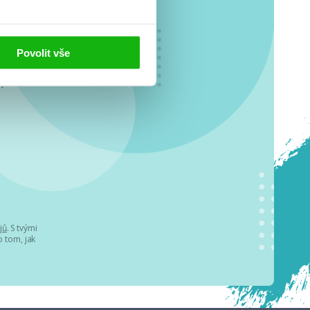
Povolit vše
o se
.
jů
. S tvými
 tom, jak