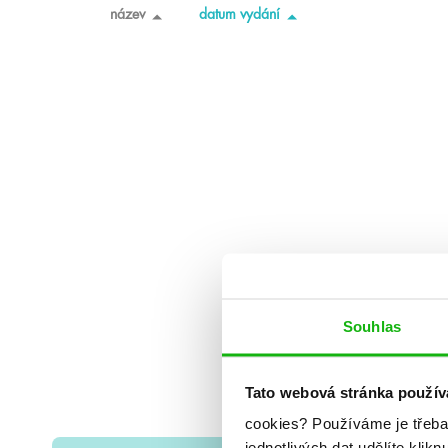
název
datum vydání
Souhlas
Tato webová stránka použív
cookies?
Používáme je třeba
jednotlivých dat udělíte klikn