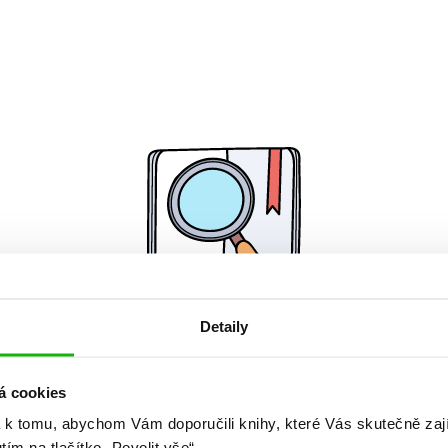
Detaily
Žádné knihy nenalezeny.
á cookies
 k tomu, abychom Vám doporučili knihy, které Vás skutečně zaj
utím na tlačítko „Povolit vše“.