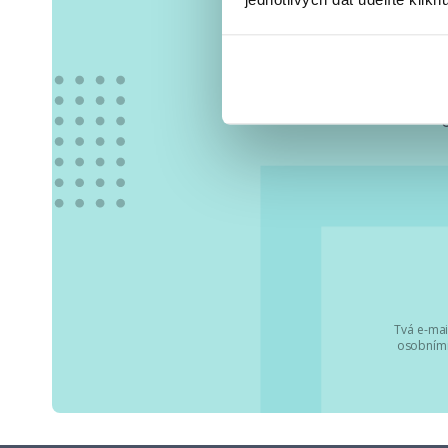
Vše
Tvá e-mai
osobními