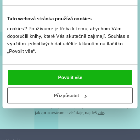
Nové knihy, co se chystá, kvízy, soutěže, autoři, filmové
a seriálové adaptace a další.
Tato webová stránka používá cookies
cookies?
Používáme je třeba k tomu, abychom Vám
doporučili knihy, které Vás skutečně zajímají.
Souhlas s
využitím jednotlivých dat udělíte kliknutím na tlačítko
„Povolit vše“.
Souhlasím s
podmínkami zpracování osobních údajů
Povolit vše
Tvá e-mailová adresa je u nás v bezpečí. Přečti si
naše podmínky
Přizpůsobit
zpracování osobních údajů
. S tvými osobními údaji nakládáme v
mezích obecně závazných právních předpisů. Více informací o tom,
jak zpracováváme tvé údaje, najdeš
zde
.