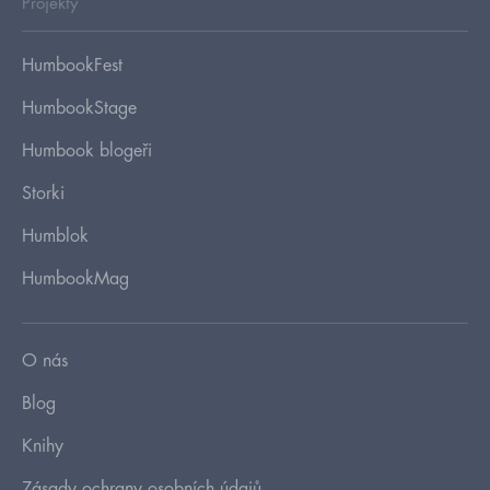
Projekty
HumbookFest
HumbookStage
Humbook blogeři
Storki
Humblok
HumbookMag
O nás
Blog
Knihy
Zásady ochrany osobních údajů