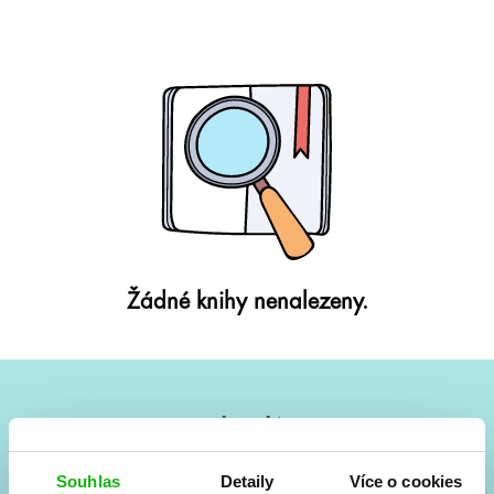
Žádné knihy nenalezeny.
#HumbookNews
Vše kolem #youngadult každý měsíc rovnou do mailu!
Souhlas
Detaily
Více o cookies