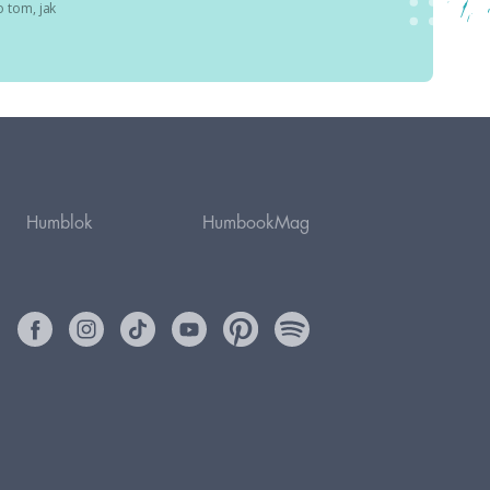
 tom, jak
Humblok
HumbookMag