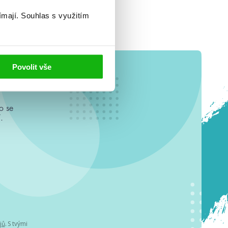
ímají.
Souhlas s využitím
Povolit vše
o se
.
jů
. S tvými