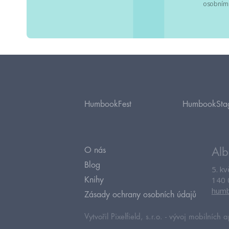
osobními
HumbookFest
HumbookSta
O nás
Alb
Blog
5. k
140 
Knihy
humb
Zásady ochrany osobních údajů
Vytvořil Pixelfield, s.r.o. -
vývoj mobilních a