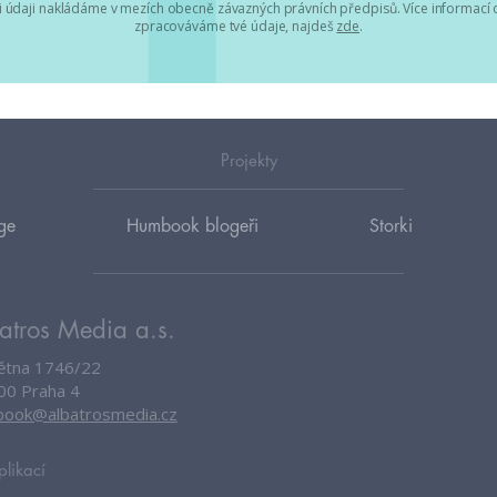
 údaji nakládáme v mezích obecně závazných právních předpisů. Více informací o
zpracováváme tvé údaje, najdeš
zde
.
Projekty
ge
Humbook blogeři
Storki
atros Media a.s.
větna 1746/22
00 Praha 4
ook@albatrosmedia.cz
plikací