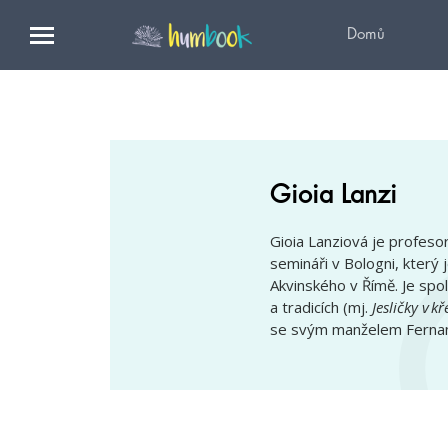
Domů
Gioia Lanzi
Gioia Lanziová je profes
semináři v Bologni, který
Akvinského v Římě. Je spo
a tradicích (mj.
Jesličky v k
se svým manželem Ferna