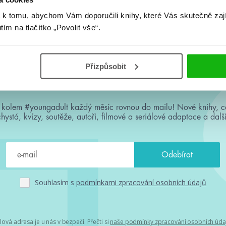
Žádné knihy nenalezeny.
 k tomu, abychom Vám doporučili knihy, které Vás skutečně zaj
utím na tlačítko „Povolit vše“.
Přizpůsobit
#HumbookNews
 kolem #youngadult každý měsíc rovnou do mailu! Nové knihy, c
chystá, kvízy, soutěže, autoři, filmové a seriálové adaptace a další
Souhlasím s
podmínkami zpracování osobních údajů
lová adresa je u nás v bezpečí. Přečti si
naše podmínky zpracování osobních úda