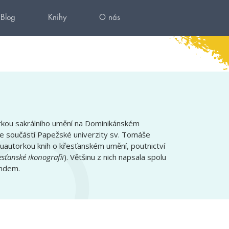
Blog
Knihy
O nás
orkou sakrálního umění na Dominikánském
 je součástí Papežské univerzity sv. Tomáše
luautorkou knih o křesťanském umění, poutnictví
řesťanské ikonografii
). Většinu z nich napsala spolu
ndem.