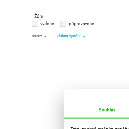
Žánr
vydané
připravované
název
datum vydání
Souhlas
Tato webová stránka použív