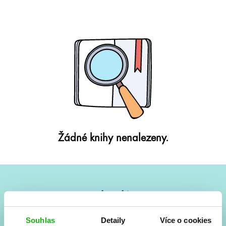
Žádné knihy nenalezeny.
#HumbookNews
Vše kolem #youngadult každý měsíc rovnou do mailu!
Souhlas
Detaily
Více o cookies