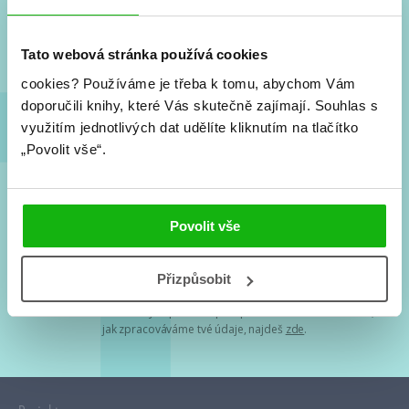
Nové knihy, co se chystá, kvízy, soutěže, autoři, filmové
a seriálové adaptace a další.
Tato webová stránka používá cookies
cookies?
Používáme je třeba k tomu, abychom Vám
doporučili knihy, které Vás skutečně zajímají.
Souhlas s
využitím jednotlivých dat udělíte kliknutím na tlačítko
„Povolit vše“.
Souhlasím s
podmínkami zpracování osobních údajů
Povolit vše
Tvá e-mailová adresa je u nás v bezpečí. Přečti si
naše podmínky
Přizpůsobit
zpracování osobních údajů
. S tvými osobními údaji nakládáme v
mezích obecně závazných právních předpisů. Více informací o tom,
jak zpracováváme tvé údaje, najdeš
zde
.