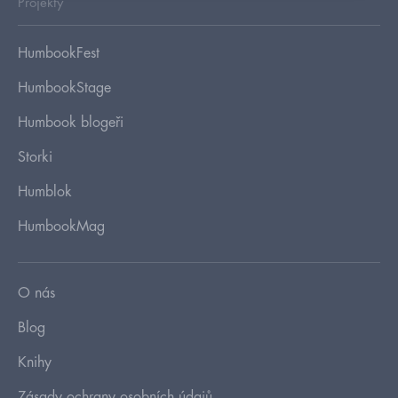
Projekty
HumbookFest
HumbookStage
Humbook blogeři
Storki
Humblok
HumbookMag
O nás
Blog
Knihy
Zásady ochrany osobních údajů