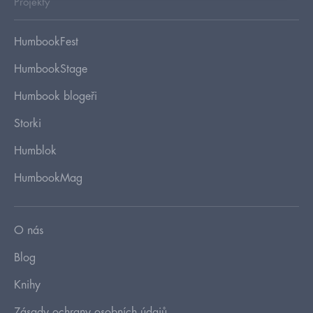
Projekty
HumbookFest
HumbookStage
Humbook blogeři
Storki
Humblok
HumbookMag
O nás
Blog
Knihy
Zásady ochrany osobních údajů