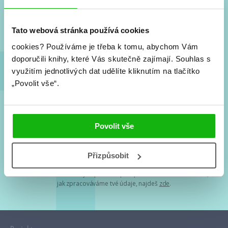
Nové knihy, co se chystá, kvízy, soutěže, autoři, filmové
a seriálové adaptace a další.
Tato webová stránka používá cookies
cookies?
Používáme je třeba k tomu, abychom Vám
doporučili knihy, které Vás skutečně zajímají.
Souhlas s
využitím jednotlivých dat udělíte kliknutím na tlačítko
„Povolit vše“.
Souhlasím s
podmínkami zpracování osobních údajů
Povolit vše
Tvá e-mailová adresa je u nás v bezpečí. Přečti si
naše podmínky
Přizpůsobit
zpracování osobních údajů
. S tvými osobními údaji nakládáme v
mezích obecně závazných právních předpisů. Více informací o tom,
jak zpracováváme tvé údaje, najdeš
zde
.