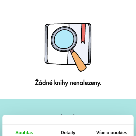
Žádné knihy nenalezeny.
#HumbookNews
Vše kolem #youngadult každý měsíc rovnou do mailu!
Souhlas
Detaily
Více o cookies