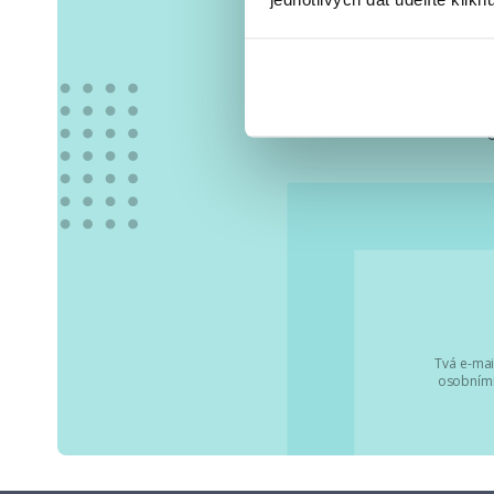
Vše
Tvá e-mai
osobními