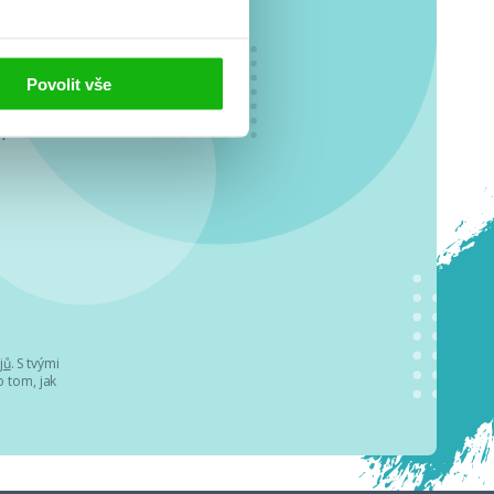
Povolit vše
o se
.
jů
. S tvými
 tom, jak