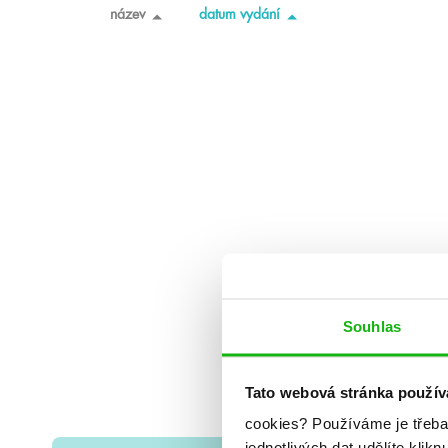
název
datum vydání
Souhlas
Tato webová stránka použív
cookies?
Používáme je třeba
jednotlivých dat udělíte klikn