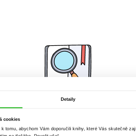
Detaily
Žádné knihy nenalezeny.
á cookies
 k tomu, abychom Vám doporučili knihy, které Vás skutečně zaj
utím na tlačítko „Povolit vše“.