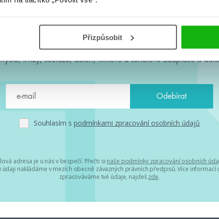
#HumbookNews
Přizpůsobit
 kolem #youngadult každý měsíc rovnou do mailu! Nové knihy, c
chystá, kvízy, soutěže, autoři, filmové a seriálové adaptace a další
Souhlasím s
podmínkami zpracování osobních údajů
lová adresa je u nás v bezpečí. Přečti si
naše podmínky zpracování osobních úda
 údaji nakládáme v mezích obecně závazných právních předpisů. Více informací o
zpracováváme tvé údaje, najdeš
zde
.