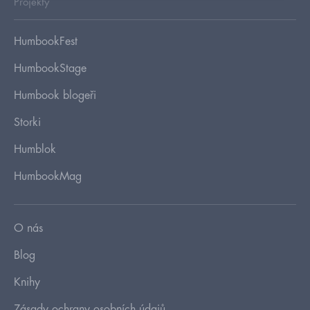
Projekty
HumbookFest
HumbookStage
Humbook blogeři
Storki
Humblok
HumbookMag
O nás
Blog
Knihy
Zásady ochrany osobních údajů