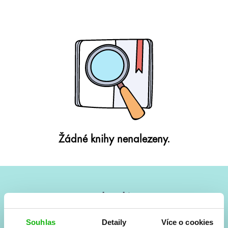
Žádné knihy nenalezeny.
#HumbookNews
Vše kolem #youngadult každý měsíc rovnou do mailu!
Souhlas
Detaily
Více o cookies