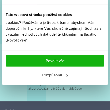
Nové knihy, co se chystá, kvízy, soutěže, autoři, filmové
a seriálové adaptace a další.
Tato webová stránka používá cookies
cookies?
Používáme je třeba k tomu, abychom Vám
doporučili knihy, které Vás skutečně zajímají.
Souhlas s
využitím jednotlivých dat udělíte kliknutím na tlačítko
„Povolit vše“.
Souhlasím s
podmínkami zpracování osobních údajů
Povolit vše
Tvá e-mailová adresa je u nás v bezpečí. Přečti si
naše podmínky
Přizpůsobit
zpracování osobních údajů
. S tvými osobními údaji nakládáme v
mezích obecně závazných právních předpisů. Více informací o tom,
jak zpracováváme tvé údaje, najdeš
zde
.