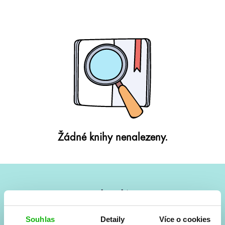
Žádné knihy nenalezeny.
#HumbookNews
Vše kolem #youngadult každý měsíc rovnou do mailu!
Souhlas
Detaily
Více o cookies