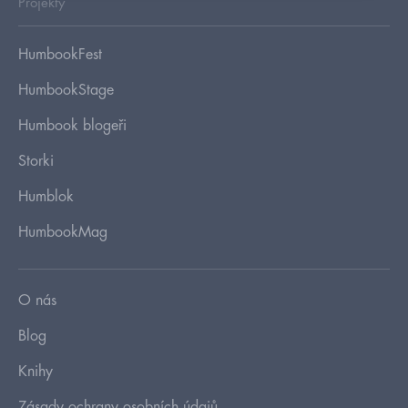
Projekty
HumbookFest
HumbookStage
Humbook blogeři
Storki
Humblok
HumbookMag
O nás
Blog
Knihy
Zásady ochrany osobních údajů