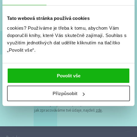
Nové knihy, co se chystá, kvízy, soutěže, autoři, filmové
a seriálové adaptace a další.
Tato webová stránka používá cookies
cookies?
Používáme je třeba k tomu, abychom Vám
doporučili knihy, které Vás skutečně zajímají.
Souhlas s
využitím jednotlivých dat udělíte kliknutím na tlačítko
„Povolit vše“.
Souhlasím s
podmínkami zpracování osobních údajů
Povolit vše
Tvá e-mailová adresa je u nás v bezpečí. Přečti si
naše podmínky
Přizpůsobit
zpracování osobních údajů
. S tvými osobními údaji nakládáme v
mezích obecně závazných právních předpisů. Více informací o tom,
jak zpracováváme tvé údaje, najdeš
zde
.