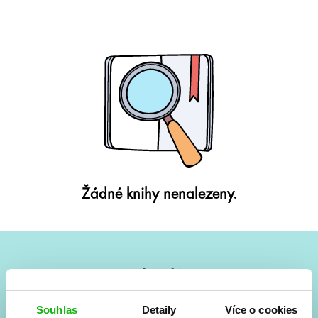
Žádné knihy nenalezeny.
#HumbookNews
Vše kolem #youngadult každý měsíc rovnou do mailu!
Souhlas
Detaily
Více o cookies