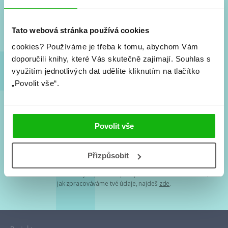
Nové knihy, co se chystá, kvízy, soutěže, autoři, filmové
a seriálové adaptace a další.
Tato webová stránka používá cookies
cookies?
Používáme je třeba k tomu, abychom Vám
doporučili knihy, které Vás skutečně zajímají.
Souhlas s
využitím jednotlivých dat udělíte kliknutím na tlačítko
„Povolit vše“.
Souhlasím s
podmínkami zpracování osobních údajů
Povolit vše
Tvá e-mailová adresa je u nás v bezpečí. Přečti si
naše podmínky
Přizpůsobit
zpracování osobních údajů
. S tvými osobními údaji nakládáme v
mezích obecně závazných právních předpisů. Více informací o tom,
jak zpracováváme tvé údaje, najdeš
zde
.