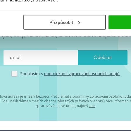
#HumbookNews
Přizpůsobit
 kolem #youngadult každý měsíc rovnou do mailu! Nové knihy, c
chystá, kvízy, soutěže, autoři, filmové a seriálové adaptace a další
Souhlasím s
podmínkami zpracování osobních údajů
lová adresa je u nás v bezpečí. Přečti si
naše podmínky zpracování osobních úda
 údaji nakládáme v mezích obecně závazných právních předpisů. Více informací o
zpracováváme tvé údaje, najdeš
zde
.