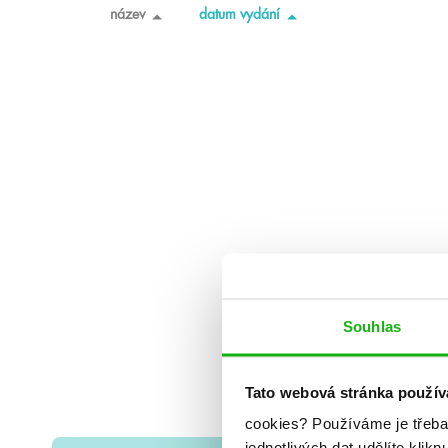
název
datum vydání
Souhlas
Tato webová stránka použív
cookies?
Používáme je třeba
jednotlivých dat udělíte klikn