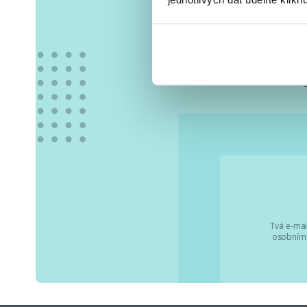
Vše
Tvá e-mai
osobními