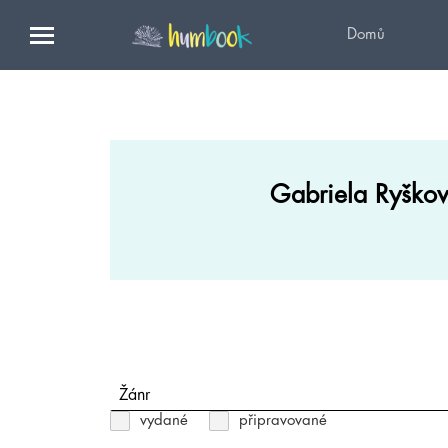
Domů
Gabriela Ryško
Žánr
vydané
připravované