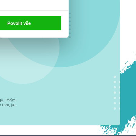
Povolit vše
o se
.
jů
. S tvými
 tom, jak