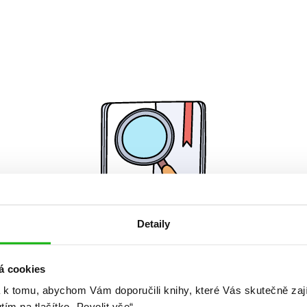
Detaily
Žádné knihy nenalezeny.
á cookies
 k tomu, abychom Vám doporučili knihy, které Vás skutečně zaj
utím na tlačítko „Povolit vše“.