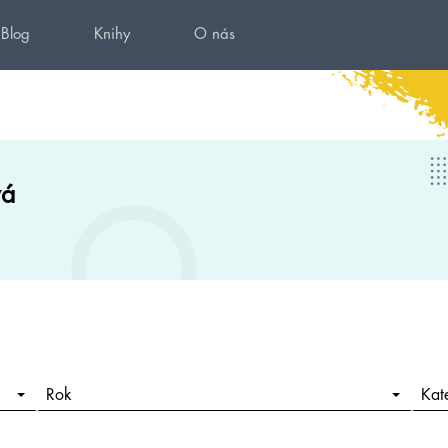
Blog
Knihy
O nás
vá
Rok
Kat