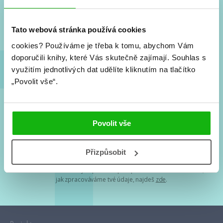
Nové knihy, co se chystá, kvízy, soutěže, autoři, filmové
a seriálové adaptace a další.
Tato webová stránka používá cookies
cookies?
Používáme je třeba k tomu, abychom Vám
doporučili knihy, které Vás skutečně zajímají.
Souhlas s
využitím jednotlivých dat udělíte kliknutím na tlačítko
„Povolit vše“.
Souhlasím s
podmínkami zpracování osobních údajů
Povolit vše
Tvá e-mailová adresa je u nás v bezpečí. Přečti si
naše podmínky
Přizpůsobit
zpracování osobních údajů
. S tvými osobními údaji nakládáme v
mezích obecně závazných právních předpisů. Více informací o tom,
jak zpracováváme tvé údaje, najdeš
zde
.