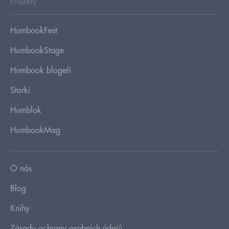
Projekty
HumbookFest
HumbookStage
Humbook blogeři
Storki
Humblok
HumbookMag
O nás
Blog
Knihy
Zásady ochrany osobních údajů