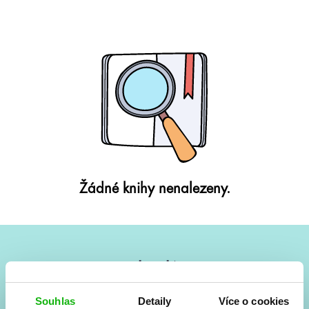
Žádné knihy nenalezeny.
#HumbookNews
Vše kolem #youngadult každý měsíc rovnou do mailu!
Souhlas
Detaily
Více o cookies