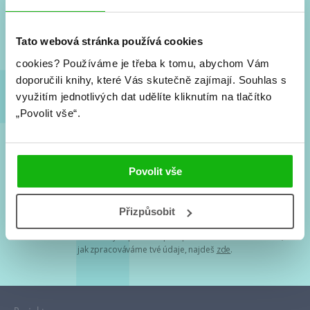
Nové knihy, co se chystá, kvízy, soutěže, autoři, filmové
a seriálové adaptace a další.
Tato webová stránka používá cookies
cookies?
Používáme je třeba k tomu, abychom Vám
doporučili knihy, které Vás skutečně zajímají.
Souhlas s
využitím jednotlivých dat udělíte kliknutím na tlačítko
„Povolit vše“.
Souhlasím s
podmínkami zpracování osobních údajů
Povolit vše
Tvá e-mailová adresa je u nás v bezpečí. Přečti si
naše podmínky
Přizpůsobit
zpracování osobních údajů
. S tvými osobními údaji nakládáme v
mezích obecně závazných právních předpisů. Více informací o tom,
jak zpracováváme tvé údaje, najdeš
zde
.