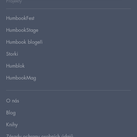
Projekty
HumbookFest
HumbookStage
Humbook blogeři
Storki
Humblok
HumbookMag
O nás
Blog
Knihy
Zásady ochrany osobních údajů