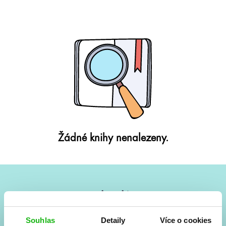
Žádné knihy nenalezeny.
#HumbookNews
Vše kolem #youngadult každý měsíc rovnou do mailu!
Souhlas
Detaily
Více o cookies