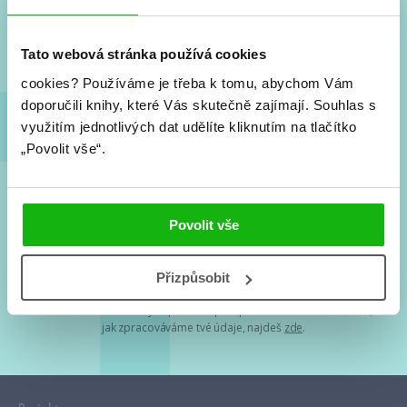
Nové knihy, co se chystá, kvízy, soutěže, autoři, filmové
a seriálové adaptace a další.
Tato webová stránka používá cookies
cookies?
Používáme je třeba k tomu, abychom Vám
doporučili knihy, které Vás skutečně zajímají.
Souhlas s
využitím jednotlivých dat udělíte kliknutím na tlačítko
„Povolit vše“.
Souhlasím s
podmínkami zpracování osobních údajů
Povolit vše
Tvá e-mailová adresa je u nás v bezpečí. Přečti si
naše podmínky
Přizpůsobit
zpracování osobních údajů
. S tvými osobními údaji nakládáme v
mezích obecně závazných právních předpisů. Více informací o tom,
jak zpracováváme tvé údaje, najdeš
zde
.