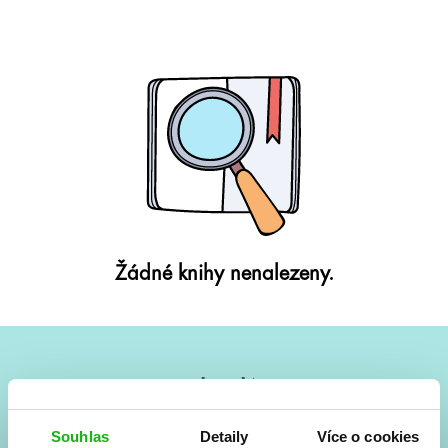
Žádné knihy nenalezeny.
#HumbookNews
Vše kolem #youngadult každý měsíc rovnou do mailu!
Souhlas
Detaily
Více o cookies