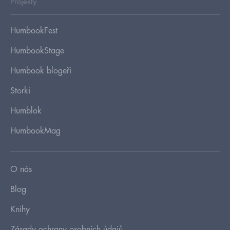
Projekty
HumbookFest
HumbookStage
Humbook blogeři
Storki
Humblok
HumbookMag
O nás
Blog
Knihy
Zásady ochrany osobních údajů