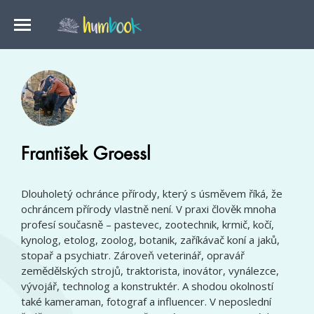
František Groessl
Dlouholetý ochránce přírody, který s úsměvem říká, že
ochráncem přírody vlastně není. V praxi člověk mnoha
profesí současně – pastevec, zootechnik, krmič, kočí,
kynolog, etolog, zoolog, botanik, zaříkávač koní a jaků,
stopař a psychiatr. Zároveň veterinář, opravář
zemědělských strojů, traktorista, inovátor, vynálezce,
vývojář, technolog a konstruktér. A shodou okolností
také kameraman, fotograf a influencer. V neposlední