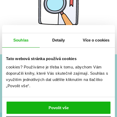
Souhlas
Žádné knihy nenalezeny.
Detaily
Více o cookies
Tato webová stránka používá cookies
cookies?
Používáme je třeba k tomu, abychom Vám
#HumbookNews
doporučili knihy, které Vás skutečně zajímají.
Souhlas s
využitím jednotlivých dat udělíte kliknutím na tlačítko
Vše kolem #youngadult každý měsíc rovnou do mailu!
„Povolit vše“.
Nové knihy, co se chystá, kvízy, soutěže, autoři, filmové
a seriálové adaptace a další.
Povolit vše