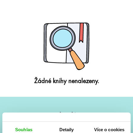
Žádné knihy nenalezeny.
#HumbookNews
Vše kolem #youngadult každý měsíc rovnou do mailu!
Souhlas
Detaily
Více o cookies