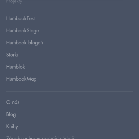
Projekty
HumbookFest
HumbookStage
Humbook blogeři
Storki
Humblok
HumbookMag
O nás
Blog
Knihy
Zásady ochrany osobních údajů