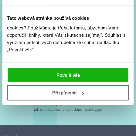
Nové knihy, co se chystá, kvízy, soutěže, autoři, filmové
a seriálové adaptace a další.
Tato webová stránka používá cookies
cookies?
Používáme je třeba k tomu, abychom Vám
doporučili knihy, které Vás skutečně zajímají.
Souhlas s
využitím jednotlivých dat udělíte kliknutím na tlačítko
„Povolit vše“.
Souhlasím s
podmínkami zpracování osobních údajů
Povolit vše
Tvá e-mailová adresa je u nás v bezpečí. Přečti si
naše podmínky
Přizpůsobit
zpracování osobních údajů
. S tvými osobními údaji nakládáme v
mezích obecně závazných právních předpisů. Více informací o tom,
jak zpracováváme tvé údaje, najdeš
zde
.