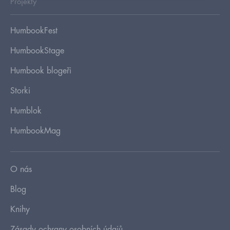
Projekty
HumbookFest
HumbookStage
Humbook blogeři
Storki
Humblok
HumbookMag
O nás
Blog
Knihy
Zásady ochrany osobních údajů