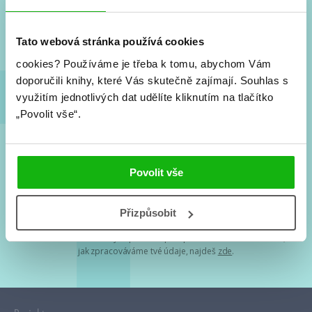
Nové knihy, co se chystá, kvízy, soutěže, autoři, filmové
a seriálové adaptace a další.
Tato webová stránka používá cookies
cookies?
Používáme je třeba k tomu, abychom Vám
doporučili knihy, které Vás skutečně zajímají.
Souhlas s
využitím jednotlivých dat udělíte kliknutím na tlačítko
„Povolit vše“.
Souhlasím s
podmínkami zpracování osobních údajů
Povolit vše
Tvá e-mailová adresa je u nás v bezpečí. Přečti si
naše podmínky
Přizpůsobit
zpracování osobních údajů
. S tvými osobními údaji nakládáme v
mezích obecně závazných právních předpisů. Více informací o tom,
jak zpracováváme tvé údaje, najdeš
zde
.