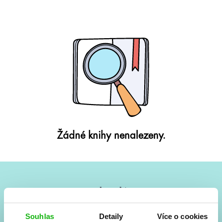
Žádné knihy nenalezeny.
#HumbookNews
Vše kolem #youngadult každý měsíc rovnou do mailu!
Souhlas
Detaily
Více o cookies