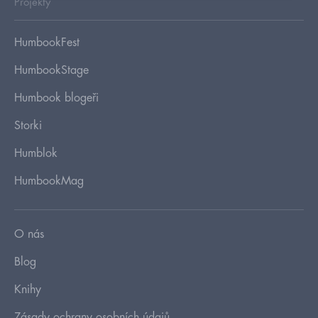
Projekty
HumbookFest
HumbookStage
Humbook blogeři
Storki
Humblok
HumbookMag
O nás
Blog
Knihy
Zásady ochrany osobních údajů