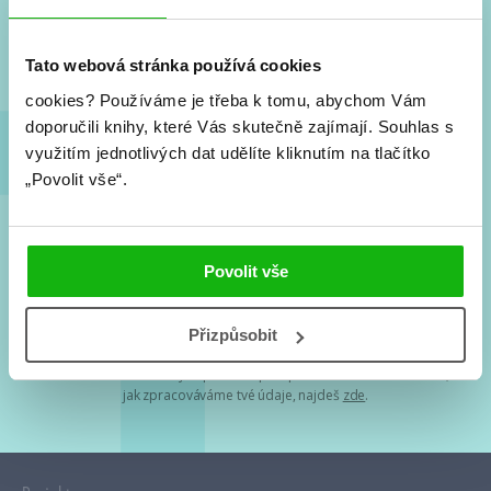
Nové knihy, co se chystá, kvízy, soutěže, autoři, filmové
a seriálové adaptace a další.
Tato webová stránka používá cookies
cookies?
Používáme je třeba k tomu, abychom Vám
doporučili knihy, které Vás skutečně zajímají.
Souhlas s
využitím jednotlivých dat udělíte kliknutím na tlačítko
„Povolit vše“.
Souhlasím s
podmínkami zpracování osobních údajů
Povolit vše
Tvá e-mailová adresa je u nás v bezpečí. Přečti si
naše podmínky
Přizpůsobit
zpracování osobních údajů
. S tvými osobními údaji nakládáme v
mezích obecně závazných právních předpisů. Více informací o tom,
jak zpracováváme tvé údaje, najdeš
zde
.