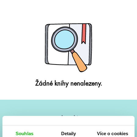
Žádné knihy nenalezeny.
#HumbookNews
Vše kolem #youngadult každý měsíc rovnou do mailu!
Souhlas
Detaily
Více o cookies