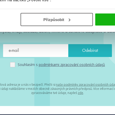
#HumbookNews
Přizpůsobit
 kolem #youngadult každý měsíc rovnou do mailu! Nové knihy, c
chystá, kvízy, soutěže, autoři, filmové a seriálové adaptace a další
Souhlasím s
podmínkami zpracování osobních údajů
lová adresa je u nás v bezpečí. Přečti si
naše podmínky zpracování osobních úda
 údaji nakládáme v mezích obecně závazných právních předpisů. Více informací o
zpracováváme tvé údaje, najdeš
zde
.