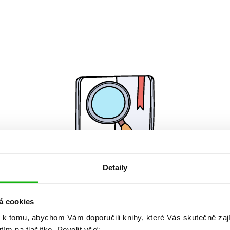
Detaily
Žádné knihy nenalezeny.
á cookies
 k tomu, abychom Vám doporučili knihy, které Vás skutečně zaj
utím na tlačítko „Povolit vše“.