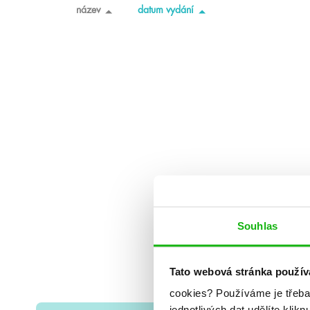
název
datum vydání
Souhlas
Tato webová stránka použív
cookies?
Používáme je třeba
jednotlivých dat udělíte klikn