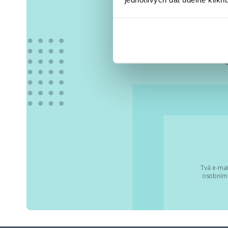
Vše
Tvá e-mai
osobními