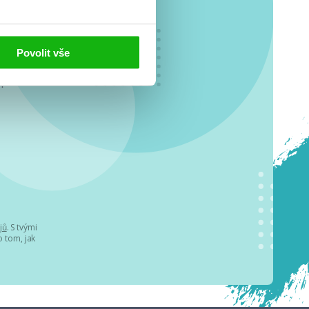
Povolit vše
o se
.
jů
. S tvými
 tom, jak