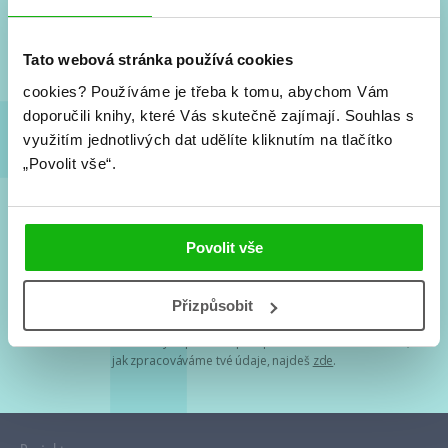
Nové knihy, co se chystá, kvízy, soutěže, autoři, filmové
a seriálové adaptace a další.
Tato webová stránka používá cookies
cookies?
Používáme je třeba k tomu, abychom Vám
doporučili knihy, které Vás skutečně zajímají.
Souhlas s
využitím jednotlivých dat udělíte kliknutím na tlačítko
„Povolit vše“.
Souhlasím s
podmínkami zpracování osobních údajů
Povolit vše
Tvá e-mailová adresa je u nás v bezpečí. Přečti si
naše podmínky
Přizpůsobit
zpracování osobních údajů
. S tvými osobními údaji nakládáme v
mezích obecně závazných právních předpisů. Více informací o tom,
jak zpracováváme tvé údaje, najdeš
zde
.