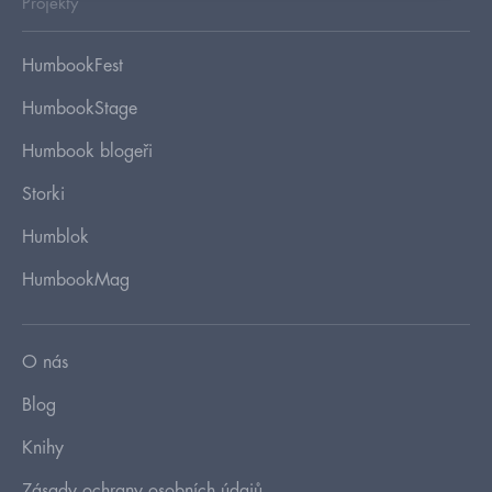
Projekty
HumbookFest
HumbookStage
Humbook blogeři
Storki
Humblok
HumbookMag
O nás
Blog
Knihy
Zásady ochrany osobních údajů