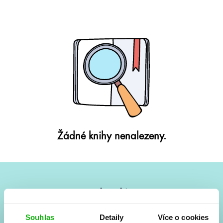
Žádné knihy nenalezeny.
#HumbookNews
Vše kolem #youngadult každý měsíc rovnou do mailu!
Souhlas
Detaily
Více o cookies