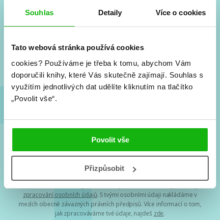
#HumbookNews
Souhlas
Detaily
Více o cookies
Vše kolem #youngadult každý měsíc rovnou do mailu!
Nové knihy, co se chystá, kvízy, soutěže, autoři, filmové
Tato webová stránka používá cookies
a seriálové adaptace a další.
cookies?
Používáme je třeba k tomu, abychom Vám
doporučili knihy, které Vás skutečně zajímají.
Souhlas s
využitím jednotlivých dat udělíte kliknutím na tlačítko
„Povolit vše“.
Povolit vše
Souhlasím s
podmínkami zpracování osobních údajů
Přizpůsobit
Tvá e-mailová adresa je u nás v bezpečí. Přečti si
naše podmínky
zpracování osobních údajů
. S tvými osobními údaji nakládáme v
mezích obecně závazných právních předpisů. Více informací o tom,
jak zpracováváme tvé údaje, najdeš
zde
.